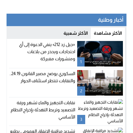
أخبار وطنية
الأكثر مشاهدة
الأكثر شعبية
«جيل زد 212» ينفي الدعوة إلى أي
احتجاجات ويحذر من بلاغات
ومنشورات مفبركة
1
السكوري يوضح مصير القانون 24.19..
والنقابات تنتظر استئناف الحوار
2
نقابات التجهيز والماء تشهر ورقة
التصعيد وتربط التهدئة بإخراج النظام
الأساسي
3
تشديد مراقبة الإنفاق العمومي يطبع