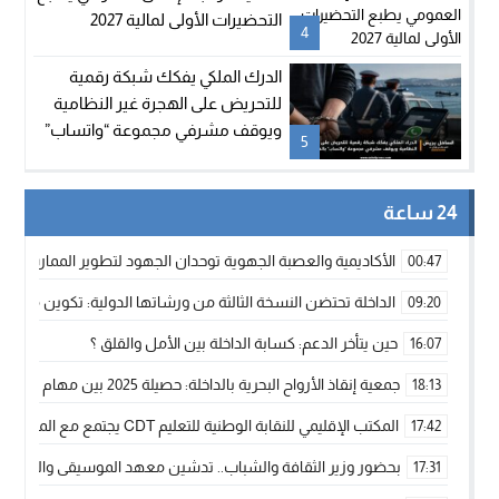
التحضيرات الأولى لمالية 2027
4
الدرك الملكي يفكك شبكة رقمية
للتحريض على الهجرة غير النظامية
ويوقف مشرفي مجموعة “واتساب”
5
بالفنيدق
24 ساعة
الأكاديمية والعصبة الجهوية توحدان الجهود لتطوير الممارسة الك
00:47
الداخلة تحتضن النسخة الثالثة من ورشاتها الدولية: تكوين متخصص 
09:20
حين يتأخر الدعم: كسابة الداخلة بين الأمل والقلق ؟
16:07
جمعية إنقاذ الأرواح البحرية بالداخلة: حصيلة 2025 بين مهام الإنقاذ ومشروع “دار البحار”
18:13
المكتب الإقليمي للنقابة الوطنية للتعليم CDT يجتمع مع المدير الإقليمي لمناقشة ملفات جوهرية لنساء ورجال التعليم
17:42
بحضور وزير الثقافة والشباب.. تدشين معهد الموسيقى والفنون الكوريغرافي
17:31