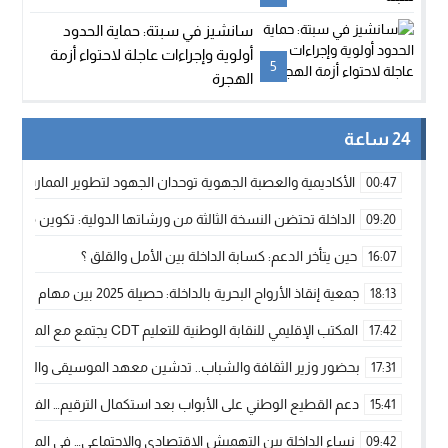
سانشيز في سبتة: حماية الحدود
أولوية وإجراءات عاجلة لاحتواء أزمة
5
الهجرة
24 ساعة
الأكاديمية والعصبة الجهوية توحدان الجهود لتطوير الممارسة الك
00:47
الداخلة تحتضن النسخة الثالثة من ورشاتها الدولية: تكوين متخصص 
09:20
حين يتأخر الدعم: كسابة الداخلة بين الأمل والقلق ؟
16:07
جمعية إنقاذ الأرواح البحرية بالداخلة: حصيلة 2025 بين مهام الإنقاذ ومشروع “دار البحار”
18:13
المكتب الإقليمي للنقابة الوطنية للتعليم CDT يجتمع مع المدير الإقليمي لمناقشة ملفات جوهرية لنساء ورجال التعليم
17:42
بحضور وزير الثقافة والشباب.. تدشين معهد الموسيقى والفنون الكوريغرافي
17:31
دعم القطيع الوطني على الأبواب بعد استكمال الترقيم… الفلاحة 
15:41
نساء الداخلة بين التهميش الاقتصادي والاجتماعي… في المؤسسات ا
09:42