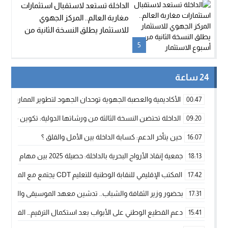
الداخلة تستعد لاستقبال استثمارات
مغاربة العالم.. المركز الجهوي
للاستثمار يطلق النسخة الثانية من
أسبوع الاستثمار
5
24 ساعة
الأكاديمية والعصبة الجهوية توحدان الجهود لتطوير الممارسة الك
00:47
الداخلة تحتضن النسخة الثالثة من ورشاتها الدولية: تكوين متخصص 
09:20
حين يتأخر الدعم: كسابة الداخلة بين الأمل والقلق ؟
16:07
جمعية إنقاذ الأرواح البحرية بالداخلة: حصيلة 2025 بين مهام الإنقاذ ومشروع “دار البحار”
18:13
المكتب الإقليمي للنقابة الوطنية للتعليم CDT يجتمع مع المدير الإقليمي لمناقشة ملفات جوهرية لنساء ورجال التعليم
17:42
بحضور وزير الثقافة والشباب.. تدشين معهد الموسيقى والفنون الكوريغرافي
17:31
دعم القطيع الوطني على الأبواب بعد استكمال الترقيم… الفلاحة 
15:41