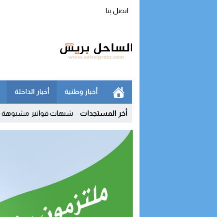
اتصل بنا
أخبار وطنية
أخبار الداخلة
وعة “واتساب” بالفنيدق
10:52
أخر المستجدات
شبهات فواتير مشبوهة تقود الجمارك إلى مراقبة