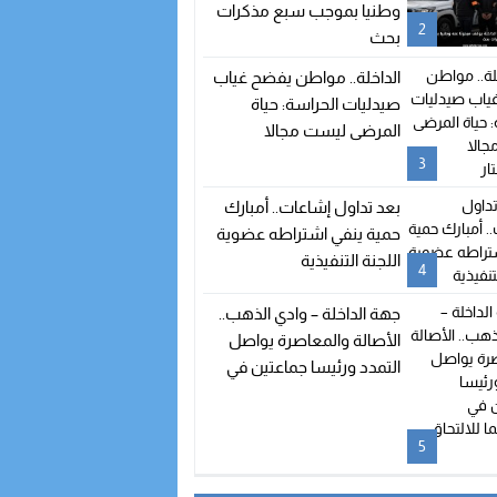
وطنيا بموجب سبع مذكرات
2
بحث
الداخلة.. مواطن يفضح غياب
صيدليات الحراسة: حياة
المرضى ليست مجالا
للاستهتار
3
بعد تداول إشاعات.. أمبارك
حمية ينفي اشتراطه عضوية
اللجنة التنفيذية
4
جهة الداخلة – وادي الذهب..
الأصالة والمعاصرة يواصل
التمدد ورئيسا جماعتين في
طريقهما للالتحاق بالحزب
5