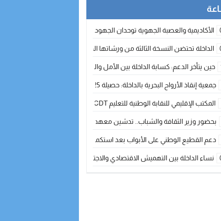
الأكاديمية والعصبة الجهوية توحدان الجهود لتطوير الممارسة الكروية بجهة الد
الداخلة تحتضن النسخة الثالثة من ورشاتها الدولية: تكوين متخصص في التراث الأر
حين يتأخر الدعم: كسابة الداخلة بين الأمل والقلق ؟
جمعية إنقاذ الأرواح البحرية بالداخلة: حصيلة 2025 بين مهام الإنقاذ ومشروع “دار البحار”
المكتب الإقليمي للنقابة الوطنية للتعليم CDT يجتمع مع المدير الإقليمي لمناقشة ملفات جوهرية لنساء ورجال التعليم
بحضور وزير الثقافة والشباب.. تدشين معهد الموسيقى والفنون الكوريغرافية بالداخلة بغلا
دعم القطيع الوطني على الأبواب بعد استكمال الترقيم… الفلاحة المغربية نحو 
نساء الداخلة بين التهميش الاقتصادي والاجتماعي… في المؤسسات الإنتاجية البح
طائرات “لارام” تغيّر مسارها نحو الداخلة بسبب الغبار الكثيف
“مجلس جهة الداخلة وادي الذهب يسلم سيارة إسعاف لدعم مهنيي الصيد التقل
الخطاط ينجا يعطي شارة الانطلاقة… وآسفي تحصد جائزة دوري الكرة الحديدية با