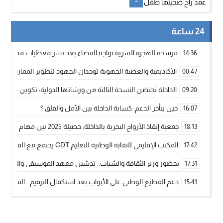
24 ساعة
مرشحة للهجرة السرية تواجه القضاء بعد نشر معطيات مضللة
14:36
الأكاديمية والعصبة الجهوية توحدان الجهود لتطوير الممارسة الك
00:47
الداخلة تحتضن النسخة الثالثة من ورشاتها الدولية: تكوين متخصص 
09:20
حين يتأخر الدعم: كسابة الداخلة بين الأمل والقلق ؟
16:07
جمعية إنقاذ الأرواح البحرية بالداخلة: حصيلة 2025 بين مهام الإنقاذ ومشروع “دار البحار”
18:13
المكتب الإقليمي للنقابة الوطنية للتعليم CDT يجتمع مع المدير الإقليمي لمناقشة ملفات جوهرية لنساء ورجال التعليم
17:42
بحضور وزير الثقافة والشباب.. تدشين معهد الموسيقى والفنون الكوريغرافي
17:31
دعم القطيع الوطني على الأبواب بعد استكمال الترقيم… الفلاحة 
15:41
نساء الداخلة بين التهميش الاقتصادي والاجتماعي… في المؤسسات ا
09:42
طائرات “لارام” تغيّر مسارها نحو الداخلة بسبب الغبار الكثيف
11:28