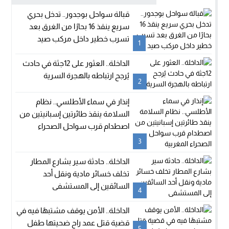
قبالة سواحل بوجدور.. تدخل بحري
سريع ينقذ 16 بحارًا من الغرق بعد
تسرب خطير داخل مركب صيد
1
الداخلة.. العثور على 12جثة في حادث
يُرجح ارتباطه بالهجرة السرية
2
إنذار في سماء الأطلسي.. نظام
السلامة ينقذ طائرتين إسبانيتين من
اصطدام قرب سواحل الصحراء
المغربية
3
الداخلة.. حادثة سير بشارع المطار
تخلف خسائر مادية ونقل أحد
السائقين إلى المستشفى
4
الداخلة.. الأمن يوقف مشتبهًا فيه في
قضية قتل عمد راح ضحيتها طفل
5