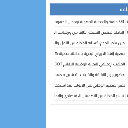
الأكاديمية والعصبة الجهوية توحدان الجهود لتطوير الممارسة الكروية بجهة الد
الداخلة تحتضن النسخة الثالثة من ورشاتها الدولية: تكوين متخصص في التراث الأر
حين يتأخر الدعم: كسابة الداخلة بين الأمل والقلق ؟
جمعية إنقاذ الأرواح البحرية بالداخلة: حصيلة 2025 بين مهام الإنقاذ ومشروع “دار البحار”
المكتب الإقليمي للنقابة الوطنية للتعليم CDT يجتمع مع المدير الإقليمي لمناقشة ملفات جوهرية لنساء ورجال التعليم
بحضور وزير الثقافة والشباب.. تدشين معهد الموسيقى والفنون الكوريغرافية بالداخلة بغلا
دعم القطيع الوطني على الأبواب بعد استكمال الترقيم… الفلاحة المغربية نحو 
نساء الداخلة بين التهميش الاقتصادي والاجتماعي… في المؤسسات الإنتاجية البح
طائرات “لارام” تغيّر مسارها نحو الداخلة بسبب الغبار الكثيف
“مجلس جهة الداخلة وادي الذهب يسلم سيارة إسعاف لدعم مهنيي الصيد التقل
الخطاط ينجا يعطي شارة الانطلاقة… وآسفي تحصد جائزة دوري الكرة الحديدية با