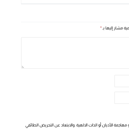
 وإقتصاديين مغاربة ؟
مية مشار إليها بـ
*
هاجمة الأديان أو الذات الالهية. والابتعاد عن التحريض الطائفي