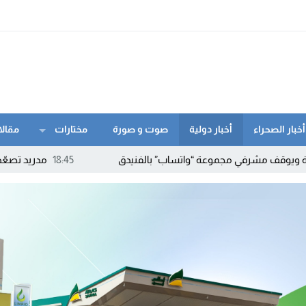
أخبار الصحراء
أخبار دولية
صوت و صورة
مختارات
مقالا
في مجموعة “واتساب” بالفنيدق
18:45
مدريد تصعّد ضد روما.. إسبا