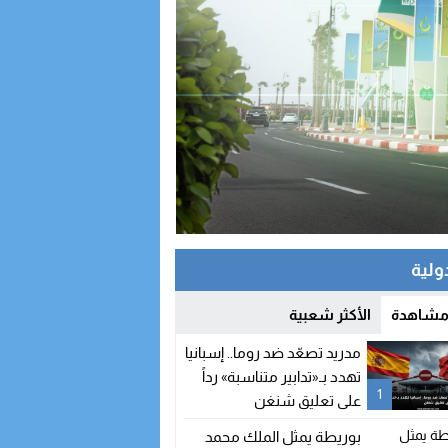
دولية
 مشاهدة
الأكثر شعبية
مدريد تصعّد ضد روما.. إسبانيا
تهدد بـ«تدابير متناسبة» رداً
1
على تعليق شنغن
بوريطة يمثل الملك محمد