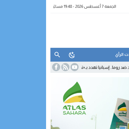
الجمعة 7 أغسطس 2026 - 19:48 مساءً
ت الرأي
نيا تهدد بـ«تدابير متناسبة» رداً على تعليق شنغن
15:29
بعد مغادرته «الأ