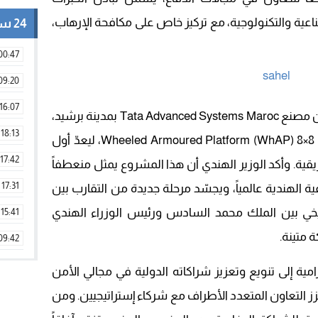
عية والتكنولوجية، مع تركيز خاص على مكافحة الإرهاب،
24 ساعة
00:47
09:20
16:07
وشهدت الزيارة حدثاً بارزاً تمثل في تدشين مصنع Tata Advanced Systems Maroc بمدينة برشيد،
18:13
المخصص لإنتاج المركبة القتالية المدرعة Wheeled Armoured Platform (WhAP) 8×8، ليعدّ أول
17:42
يقية. وأكد الوزير الهندي أن هذا المشروع يمثل منعطفاً
17:31
ة الهندية عالمياً، ويجسّد مرحلة جديدة من التقارب بين
اريخي بين الملك محمد السادس ورئيس الوزراء الهندي
15:41
09:42
11:28
مية إلى تنويع وتعزيز شراكاته الدولية في مجالي الأمن
15:51
عزز التعاون المتعدد الأطراف مع شركاء إستراتيجيين. ومن
22:08