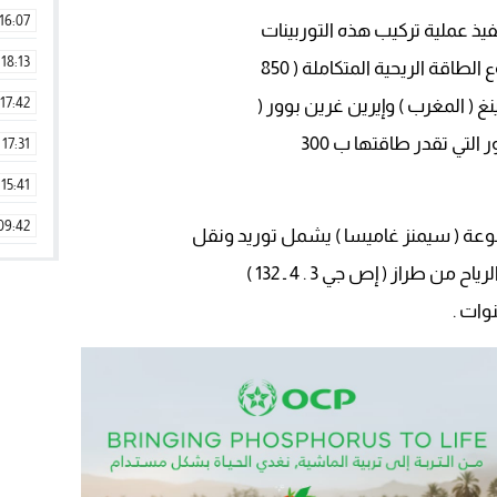
16:07
فيذ عملية تركيب هذه التوربينات
18:13
قة الريحية المتكاملة ( 850
17:42
 ( المغرب ) وإيرين غرين بوور (
ر التي تقدر طاقتها ب 300
17:31
15:41
09:42
ة ( سيمنز غاميسا ) يشمل توريد ونقل
11:28
15:51
ات .
22:08
20:25
14:43
20:20