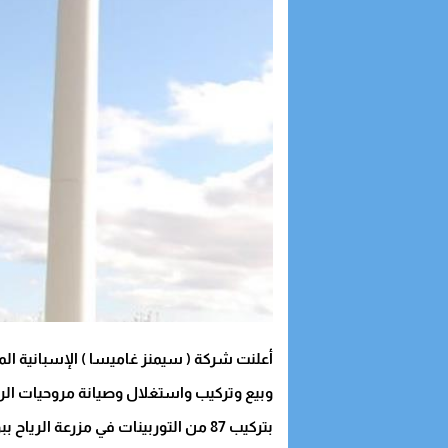
أعلنت شركة ( سيمنز غاميسا ) الإسبانية ا
وبيع وتركيب واستغلال وصيانة مروحيات الريا
بتركيب 87 من التوربينات في مزرعة الرياح ببوجدور .