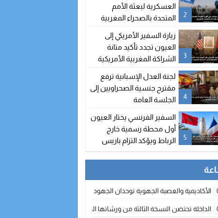
العسكرية لبعثة الأمم
2
المتحدة بالصحراء المغربية
زيارة السفير الأمريكي إلى
العيون تجدد تأكيد متانة
3
الشراكة المغربية الأمريكية
ودعم الدينامية التنموية
لجنة العدل الإسبانية ترفع
بالأقاليم الجنوبية
مقترح جنسية الصحراويين إلى
4
الجلسة العامة
السفير الفرنسي يختار العيون
أول محطة رسمية خارج
5
الرباط ويؤكد التزام باريس
بدعم تنمية الأقاليم الجنوبية
الأكاديمية والعصبة الجهوية توحدان الجهود لتطوير الممارسة الكروية بجهة الد
الداخلة تحتضن النسخة الثالثة من ورشاتها الدولية: تكوين متخصص في التراث الأر