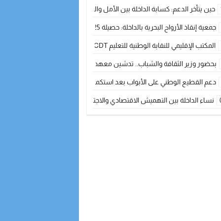
حين يتأخر الدعم: كسابة الداخلة بين الأمل والقلق ؟
جمعية إنقاذ الأرواح البحرية بالداخلة: حصيلة 2025 بين مهام الإنقاذ ومشروع “دار البحار”
المكتب الإقليمي للنقابة الوطنية للتعليم CDT يجتمع مع المدير الإقليمي لمناقشة ملفات جوهرية لنساء ورجال التعليم
بحضور وزير الثقافة والشباب.. تدشين معهد الموسيقى والفنون الكوريغرافية بالداخلة بغلا
دعم القطيع الوطني على الأبواب بعد استكمال الترقيم… الفلاحة المغربية نحو 
نساء الداخلة بين التهميش الاقتصادي والاجتماعي… في المؤسسات الإنتاجية البح
طائرات “لارام” تغيّر مسارها نحو الداخلة بسبب الغبار الكثيف
“مجلس جهة الداخلة وادي الذهب يسلم سيارة إسعاف لدعم مهنيي الصيد التقل
الخطاط ينجا يعطي شارة الانطلاقة… وآسفي تحصد جائزة دوري الكرة الحديدية با
أخنوش يحدد أربع أولويات لمشروع قانون المالية 2026 لمرحلة جديدة من النمو والعدالة الاجتماعية
اجتماع أمني رفيع المستوى: استراتيجية استباقية لتعزيز أمن المملكة
في ذكرى عيد العرش.. الخطاط ينجا يُشيد بالإشعاع التنموي للأقاليم الجنوبية بف