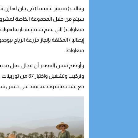
وقالت ( سيمنز غاميسا ) في بيان لها إن تن
سيتم من خلال المجموعة الخاصة لمشروع الطا
ميغاوات ) التي تضم مجموعة ناريفا هولدينغ
إيطاليا ) المكلفة بإنجاز مزرعة الرياح ببوجدو
ميغاواط .
وأوضح نفس المصدر أن مجال عمل مجموع
وتركيب وتشغيل واختبار 87 من توربينات الرياح من طراز ( إص جي 3 . 4 ـ 132 )
مع عقد صيانة وخدمة يمتد على خمس سنو