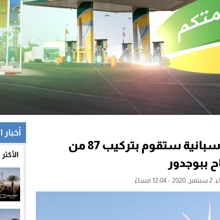
أخبار 
شركة (سيمنز غاميسا) الإسبانية ستقوم بتركيب 87 من
الأكثر
اح ببوجدور
12:04 مساءً