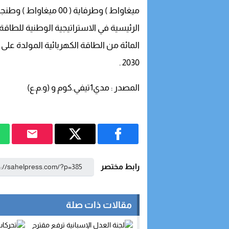
ميغاواط ) وطرفاية ( 00 ميغاواط ) وطنجة 2 ( 70 ميغاواط ) أحد المكونات
الرئيسية في الاستراتيجية الوطنية للطاقة ال
المائة من الطاقة الكهربائية المولدة عل
2030 .
المصدر : مدي1تيفي.كوم و (و.م.ع)
رابط مختصر
مقالات ذات صلة