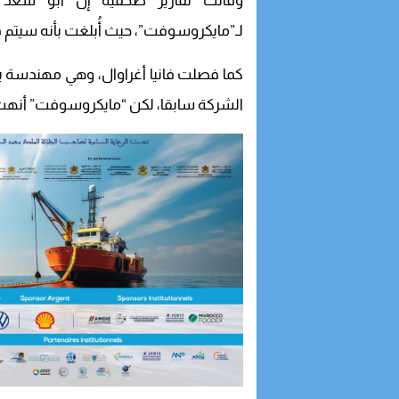
وقالت تقارير صحفية إن أبو سعد ت
لـ”مايكروسوفت”، حيث أُبلغت بأنه سيتم ف
كما فصلت فانيا أغراوال، وهي مهندسة 
الشركة سابقا، لكن “مايكروسوفت” أنهت خ