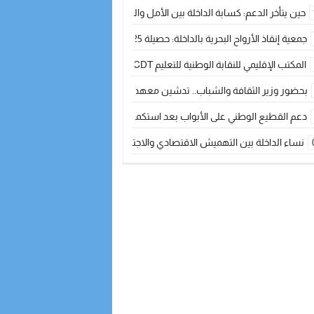
حين يتأخر الدعم: كسابة الداخلة بين الأمل والقلق ؟
جمعية إنقاذ الأرواح البحرية بالداخلة: حصيلة 2025 بين مهام الإنقاذ ومشروع “دار البحار”
المكتب الإقليمي للنقابة الوطنية للتعليم CDT يجتمع مع المدير الإقليمي لمناقشة ملفات جوهرية لنساء ورجال التعليم
بحضور وزير الثقافة والشباب.. تدشين معهد الموسيقى والفنون الكوريغرافية بالداخلة بغلا
دعم القطيع الوطني على الأبواب بعد استكمال الترقيم… الفلاحة المغربية نحو 
نساء الداخلة بين التهميش الاقتصادي والاجتماعي… في المؤسسات الإنتاجية البح
طائرات “لارام” تغيّر مسارها نحو الداخلة بسبب الغبار الكثيف
“مجلس جهة الداخلة وادي الذهب يسلم سيارة إسعاف لدعم مهنيي الصيد التقل
الخطاط ينجا يعطي شارة الانطلاقة… وآسفي تحصد جائزة دوري الكرة الحديدية با
أخنوش يحدد أربع أولويات لمشروع قانون المالية 2026 لمرحلة جديدة من النمو والعدالة الاجتماعية
اجتماع أمني رفيع المستوى: استراتيجية استباقية لتعزيز أمن المملكة
في ذكرى عيد العرش.. الخطاط ينجا يُشيد بالإشعاع التنموي للأقاليم الجنوبية بف