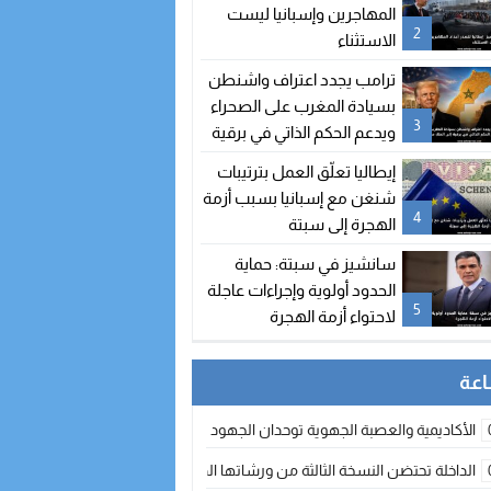
المهاجرين وإسبانيا ليست
2
الاستثناء
ترامب يجدد اعتراف واشنطن
بسيادة المغرب على الصحراء
3
ويدعم الحكم الذاتي في برقية
إلى الملك محمد السادس
إيطاليا تعلّق العمل بترتيبات
شنغن مع إسبانيا بسبب أزمة
4
الهجرة إلى سبتة
سانشيز في سبتة: حماية
الحدود أولوية وإجراءات عاجلة
5
لاحتواء أزمة الهجرة
الأكاديمية والعصبة الجهوية توحدان الجهود لتطوير الممارسة الكروية بجهة الد
الداخلة تحتضن النسخة الثالثة من ورشاتها الدولية: تكوين متخصص في التراث الأر