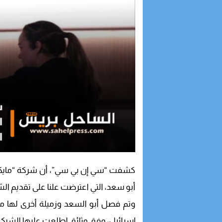
كشفت “سي إن بي سي”، أن شركة “مايكر
أبو سعد، التي اعترضت علنا على تقديم ال
وتم فصل أبو السعد وزميلة أخرى لها م
إسرائيل، وفق وثائق اطلعت عليها الشبكة ال