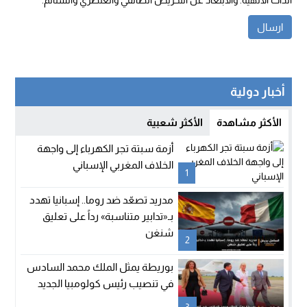
الذات الالهية. والابتعاد عن التحريض الطائفي والعنصري والشتائم.
أخبار دولية
الأكثر مشاهدة
الأكثر شعبية
أزمة سبتة تجر الكهرباء إلى واجهة
الخلاف المغربي الإسباني
1
مدريد تصعّد ضد روما.. إسبانيا تهدد
بـ«تدابير متناسبة» رداً على تعليق
شنغن
2
بوريطة يمثل الملك محمد السادس
في تنصيب رئيس كولومبيا الجديد