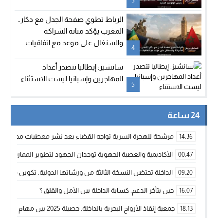
3
الرباط تطوي صفحة الجدل مع دكار..
المغرب يؤكد متانة الشراكة
والسنغال على موعد مع اتفاقيات
4
جديدة
سانشيز: إيطاليا تتصدر أعداد
المهاجرين وإسبانيا ليست الاستثناء
5
24 ساعة
مرشحة للهجرة السرية تواجه القضاء بعد نشر معطيات مضللة
14:36
الأكاديمية والعصبة الجهوية توحدان الجهود لتطوير الممارسة الك
00:47
الداخلة تحتضن النسخة الثالثة من ورشاتها الدولية: تكوين متخصص 
09:20
حين يتأخر الدعم: كسابة الداخلة بين الأمل والقلق ؟
16:07
جمعية إنقاذ الأرواح البحرية بالداخلة: حصيلة 2025 بين مهام الإنقاذ ومشروع “دار البحار”
18:13