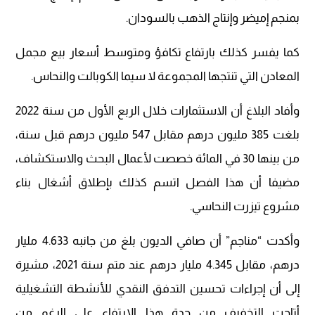
بمنجم إميضر وإنتاج الذهب بالسودان.
كما يفسر كذلك بارتفاع تكافؤ ومتوسط أسعار بيع مجمل
المعادن التي تنتجها المجموعة لا سيما الكوبالت والنحاس.
وأفاد البلاغ أن الاستثمارات خلال الربع الأول من سنة 2022
بلغت 385 مليون درهم مقابل 547 مليون درهم قبل سنة،
من بينها 30 في المائة خصصت لأعمال البحث والاستكشاف،
مضيفا أن هذا الفصل اتسم كذلك بإطلاق أشغال بناء
مشروع تيزرت النحاسي.
وأكدت “مناجم” أن صافي الديون بلغ من جانبه 4.633 مليار
درهم، مقابل 4.345 مليار درهم عند متم سنة 2021، مشيرة
إلى أن إجراءات تحسين التدفق النقدي للأنشطة التشغيلية
أتاحت التخفيف من حدة هذا الارتفاع على الرغم من