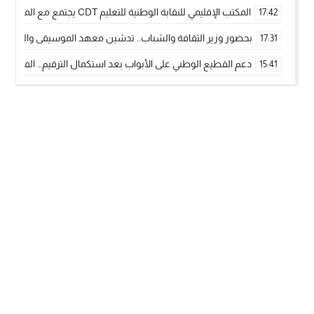
المكتب الإقليمي للنقابة الوطنية للتعليم CDT يجتمع مع المدير الإقليمي لمناقشة ملفات جوهرية لنساء ورجال التعليم
17:42
بحضور وزير الثقافة والشباب.. تدشين معهد الموسيقى والفنون الكوريغرافي
17:31
دعم القطيع الوطني على الأبواب بعد استكمال الترقيم… الفلاحة 
15:41
نساء الداخلة بين التهميش الاقتصادي والاجتماعي… في المؤسسات ا
09:42
طائرات “لارام” تغيّر مسارها نحو الداخلة بسبب الغبار الكثيف
11:28
“مجلس جهة الداخلة وادي الذهب يسلم سيارة إسعاف لدعم مهنيي
15:51
الخطاط ينجا يعطي شارة الانطلاقة… وآسفي تحصد جائزة دوري الكر
22:08
أخنوش يحدد أربع أولويات لمشروع قانون المالية 2026 لمرحلة جديدة من النمو والعدالة الاجتماعية
20:25
اجتماع أمني رفيع المستوى: استراتيجية استباقية لتعزيز أمن المملك
14:43
في ذكرى عيد العرش.. الخطاط ينجا يُشيد بالإشعاع التنموي للأقالي
20:20
جريدة الساحل بريس
© 2026 جميع الحقوق محفوظة.
تصميم
مجلة الووردبريس