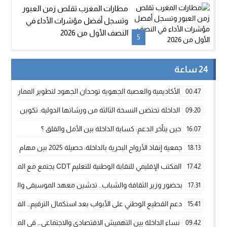
مطارات المغرب تقلص زمن العبور
وتسجل أفضل مؤشرات الأداء في
النصف الأول من 2026
5
24 ساعة
الأكاديمية والعصبة الجهوية توحدان الجهود لتطوير الممارسة الك
00:47
الداخلة تحتضن النسخة الثالثة من ورشاتها الدولية: تكوين متخصص 
09:20
حين يتأخر الدعم: كسابة الداخلة بين الأمل والقلق ؟
16:07
جمعية إنقاذ الأرواح البحرية بالداخلة: حصيلة 2025 بين مهام الإنقاذ ومشروع “دار البحار”
18:13
المكتب الإقليمي للنقابة الوطنية للتعليم CDT يجتمع مع المدير الإقليمي لمناقشة ملفات جوهرية لنساء ورجال التعليم
17:42
بحضور وزير الثقافة والشباب.. تدشين معهد الموسيقى والفنون الكوريغرافي
17:31
دعم القطيع الوطني على الأبواب بعد استكمال الترقيم… الفلاحة 
15:41
نساء الداخلة بين التهميش الاقتصادي والاجتماعي… في المؤسسات ا
09:42