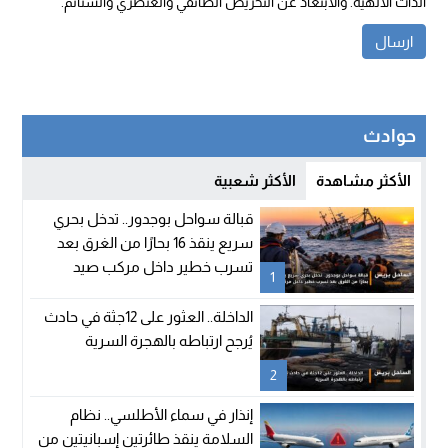
الذات الالهية. والابتعاد عن التحريض الطائفي والعنصري والشتائم.
حوادث
الأكثر مشاهدة
الأكثر شعبية
قبالة سواحل بوجدور.. تدخل بحري
سريع ينقذ 16 بحارًا من الغرق بعد
تسرب خطير داخل مركب صيد
1
الداخلة.. العثور على 12جثة في حادث
يُرجح ارتباطه بالهجرة السرية
2
إنذار في سماء الأطلسي.. نظام
السلامة ينقذ طائرتين إسبانيتين من