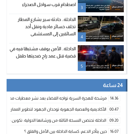
اصطدام قرب سواحل الصحراء
3
المغربية
الداخلة.. حادثة سير بشارع المطار
تخلف خسائر مادية ونقل أحد
السائقين إلى المستشفى
4
الداخلة.. الأمن يوقف مشتبهًا فيه في
قضية قتل عمد راح ضحيتها طفل
5
24 ساعة
مرشحة للهجرة السرية تواجه القضاء بعد نشر معطيات مضللة
14:36
الأكاديمية والعصبة الجهوية توحدان الجهود لتطوير الممارسة الك
00:47
الداخلة تحتضن النسخة الثالثة من ورشاتها الدولية: تكوين متخصص 
09:20
حين يتأخر الدعم: كسابة الداخلة بين الأمل والقلق ؟
16:07