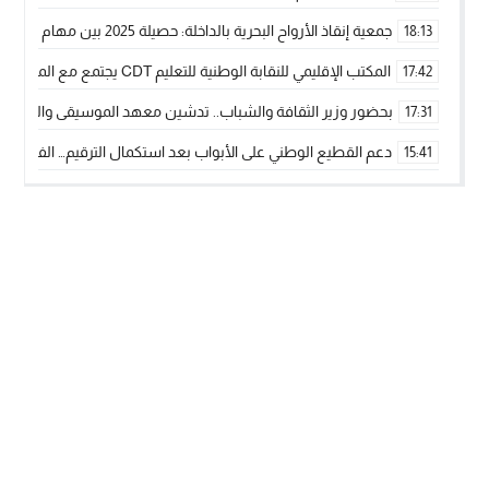
جمعية إنقاذ الأرواح البحرية بالداخلة: حصيلة 2025 بين مهام الإنقاذ ومشروع “دار البحار”
18:13
المكتب الإقليمي للنقابة الوطنية للتعليم CDT يجتمع مع المدير الإقليمي لمناقشة ملفات جوهرية لنساء ورجال التعليم
17:42
بحضور وزير الثقافة والشباب.. تدشين معهد الموسيقى والفنون الكوريغرافي
17:31
دعم القطيع الوطني على الأبواب بعد استكمال الترقيم… الفلاحة 
15:41
نساء الداخلة بين التهميش الاقتصادي والاجتماعي… في المؤسسات ا
09:42
طائرات “لارام” تغيّر مسارها نحو الداخلة بسبب الغبار الكثيف
11:28
“مجلس جهة الداخلة وادي الذهب يسلم سيارة إسعاف لدعم مهنيي
15:51
الخطاط ينجا يعطي شارة الانطلاقة… وآسفي تحصد جائزة دوري الكر
22:08
أخنوش يحدد أربع أولويات لمشروع قانون المالية 2026 لمرحلة جديدة من النمو والعدالة الاجتماعية
20:25
اجتماع أمني رفيع المستوى: استراتيجية استباقية لتعزيز أمن المملك
14:43
في ذكرى عيد العرش.. الخطاط ينجا يُشيد بالإشعاع التنموي للأقالي
20:20