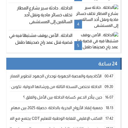
الداخلة.. حادثة سير بشارع المطار
تخلف خسائر مادية ونقل أحد
السائقين إلى المستشفى
4
الداخلة.. الأمن يوقف مشتبهًا فيه في
قضية قتل عمد راح ضحيتها طفل
5
24 ساعة
الأكاديمية والعصبة الجهوية توحدان الجهود لتطوير الممارسة الك
00:47
الداخلة تحتضن النسخة الثالثة من ورشاتها الدولية: تكوين متخصص 
09:20
حين يتأخر الدعم: كسابة الداخلة بين الأمل والقلق ؟
16:07
جمعية إنقاذ الأرواح البحرية بالداخلة: حصيلة 2025 بين مهام الإنقاذ ومشروع “دار البحار”
18:13
المكتب الإقليمي للنقابة الوطنية للتعليم CDT يجتمع مع المدير الإقليمي لمناقشة ملفات جوهرية لنساء ورجال التعليم
17:42