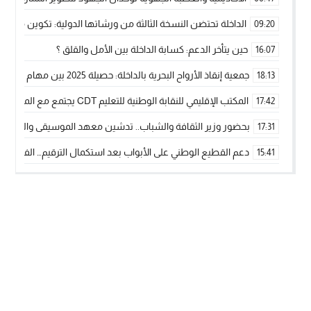
الداخلة تحتضن النسخة الثالثة من ورشاتها الدولية: تكوين متخصص 
09:20
حين يتأخر الدعم: كسابة الداخلة بين الأمل والقلق ؟
16:07
جمعية إنقاذ الأرواح البحرية بالداخلة: حصيلة 2025 بين مهام الإنقاذ ومشروع “دار البحار”
18:13
المكتب الإقليمي للنقابة الوطنية للتعليم CDT يجتمع مع المدير الإقليمي لمناقشة ملفات جوهرية لنساء ورجال التعليم
17:42
بحضور وزير الثقافة والشباب.. تدشين معهد الموسيقى والفنون الكوريغرافي
17:31
دعم القطيع الوطني على الأبواب بعد استكمال الترقيم… الفلاحة 
15:41
نساء الداخلة بين التهميش الاقتصادي والاجتماعي… في المؤسسات ا
09:42
طائرات “لارام” تغيّر مسارها نحو الداخلة بسبب الغبار الكثيف
11:28
“مجلس جهة الداخلة وادي الذهب يسلم سيارة إسعاف لدعم مهنيي
15:51
الخطاط ينجا يعطي شارة الانطلاقة… وآسفي تحصد جائزة دوري الكر
22:08
أخنوش يحدد أربع أولويات لمشروع قانون المالية 2026 لمرحلة جديدة من النمو والعدالة الاجتماعية
20:25
اجتماع أمني رفيع المستوى: استراتيجية استباقية لتعزيز أمن المملك
14:43