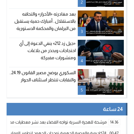
2
بعد مغادرته «الأحرار» والتحاقه
بالاستقلال.. أمبارك حمية يستقيل
من البرلمان والمحكمة الدستورية
3
تعلن شغور مقعده
«جيل زد 212» ينفي الدعوة إلى أي
احتجاجات ويحذر من بلاغات
ومنشورات مفبركة
4
السكوري يوضح مصير القانون 24.19..
والنقابات تنتظر استئناف الحوار
5
24 ساعة
مرشحة للهجرة السرية تواجه القضاء بعد نشر معطيات مضللة
14:36
الأكاديمية والعصبة الجهوية توحدان الجهود لتطوير الممارسة الك
00:47