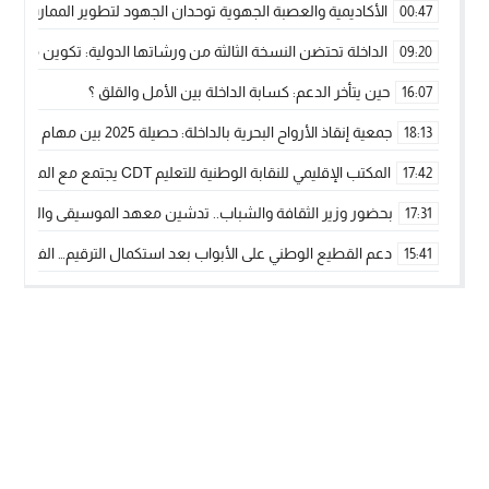
الأكاديمية والعصبة الجهوية توحدان الجهود لتطوير الممارسة الك
00:47
الداخلة تحتضن النسخة الثالثة من ورشاتها الدولية: تكوين متخصص 
09:20
حين يتأخر الدعم: كسابة الداخلة بين الأمل والقلق ؟
16:07
جمعية إنقاذ الأرواح البحرية بالداخلة: حصيلة 2025 بين مهام الإنقاذ ومشروع “دار البحار”
18:13
المكتب الإقليمي للنقابة الوطنية للتعليم CDT يجتمع مع المدير الإقليمي لمناقشة ملفات جوهرية لنساء ورجال التعليم
17:42
بحضور وزير الثقافة والشباب.. تدشين معهد الموسيقى والفنون الكوريغرافي
17:31
دعم القطيع الوطني على الأبواب بعد استكمال الترقيم… الفلاحة 
15:41
نساء الداخلة بين التهميش الاقتصادي والاجتماعي… في المؤسسات ا
09:42
طائرات “لارام” تغيّر مسارها نحو الداخلة بسبب الغبار الكثيف
11:28
“مجلس جهة الداخلة وادي الذهب يسلم سيارة إسعاف لدعم مهنيي
15:51
الخطاط ينجا يعطي شارة الانطلاقة… وآسفي تحصد جائزة دوري الكر
22:08
أخنوش يحدد أربع أولويات لمشروع قانون المالية 2026 لمرحلة جديدة من النمو والعدالة الاجتماعية
20:25