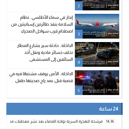
2
إنذار في سماء الأطلسي.. نظام
السلامة ينقذ طائرتين إسبانيتين من
اصطدام قرب سواحل الصحراء
3
المغربية
الداخلة.. حادثة سير بشارع المطار
تخلف خسائر مادية ونقل أحد
السائقين إلى المستشفى
4
الداخلة.. الأمن يوقف مشتبهًا فيه في
قضية قتل عمد راح ضحيتها طفل
5
24 ساعة
مرشحة للهجرة السرية تواجه القضاء بعد نشر معطيات مضللة
14:36