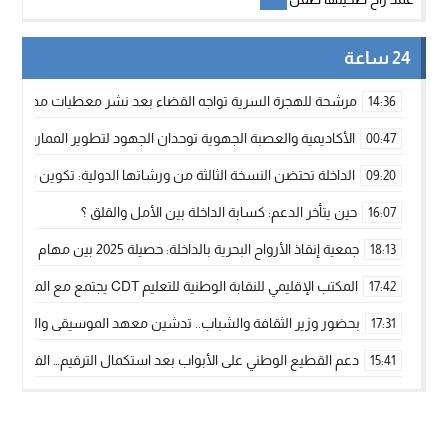
24 ساعة
مرشحة للهجرة السرية تواجه القضاء بعد نشر معطيات مضللة
14:36
الأكاديمية والعصبة الجهوية توحدان الجهود لتطوير الممارسة الك
00:47
الداخلة تحتضن النسخة الثالثة من ورشاتها الدولية: تكوين متخصص 
09:20
حين يتأخر الدعم: كسابة الداخلة بين الأمل والقلق ؟
16:07
جمعية إنقاذ الأرواح البحرية بالداخلة: حصيلة 2025 بين مهام الإنقاذ ومشروع “دار البحار”
18:13
المكتب الإقليمي للنقابة الوطنية للتعليم CDT يجتمع مع المدير الإقليمي لمناقشة ملفات جوهرية لنساء ورجال التعليم
17:42
بحضور وزير الثقافة والشباب.. تدشين معهد الموسيقى والفنون الكوريغرافي
17:31
دعم القطيع الوطني على الأبواب بعد استكمال الترقيم… الفلاحة 
15:41
نساء الداخلة بين التهميش الاقتصادي والاجتماعي… في المؤسسات ا
09:42
طائرات “لارام” تغيّر مسارها نحو الداخلة بسبب الغبار الكثيف
11:28