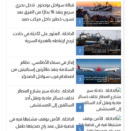
قبالة سواحل بوجدور.. تدخل بحري
سريع ينقذ 16 بحارًا من الغرق بعد
تسرب خطير داخل مركب صيد
1
الداخلة.. العثور على 12جثة في حادث
يُرجح ارتباطه بالهجرة السرية
2
إنذار في سماء الأطلسي.. نظام
السلامة ينقذ طائرتين إسبانيتين من
اصطدام قرب سواحل الصحراء
3
المغربية
الداخلة.. حادثة سير بشارع المطار
تخلف خسائر مادية ونقل أحد
السائقين إلى المستشفى
4
الداخلة.. الأمن يوقف مشتبهًا فيه في
قضية قتل عمد راح ضحيتها طفل
5