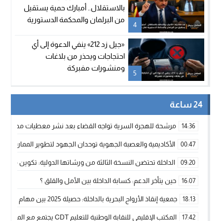
بالاستقلال.. أمبارك حمية يستقيل
من البرلمان والمحكمة الدستورية
4
تعلن شغور مقعده
«جيل زد 212» ينفي الدعوة إلى أي
احتجاجات ويحذر من بلاغات
ومنشورات مفبركة
5
24 ساعة
مرشحة للهجرة السرية تواجه القضاء بعد نشر معطيات مضللة
14:36
الأكاديمية والعصبة الجهوية توحدان الجهود لتطوير الممارسة الك
00:47
الداخلة تحتضن النسخة الثالثة من ورشاتها الدولية: تكوين متخصص 
09:20
حين يتأخر الدعم: كسابة الداخلة بين الأمل والقلق ؟
16:07
جمعية إنقاذ الأرواح البحرية بالداخلة: حصيلة 2025 بين مهام الإنقاذ ومشروع “دار البحار”
18:13
المكتب الإقليمي للنقابة الوطنية للتعليم CDT يجتمع مع المدير الإقليمي لمناقشة ملفات جوهرية لنساء ورجال التعليم
17:42