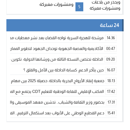
ومنشورات مفبركة
5
24 ساعة
مرشحة للهجرة السرية تواجه القضاء بعد نشر معطيات مضللة
14:36
الأكاديمية والعصبة الجهوية توحدان الجهود لتطوير الممارسة الك
00:47
الداخلة تحتضن النسخة الثالثة من ورشاتها الدولية: تكوين متخصص 
09:20
حين يتأخر الدعم: كسابة الداخلة بين الأمل والقلق ؟
16:07
جمعية إنقاذ الأرواح البحرية بالداخلة: حصيلة 2025 بين مهام الإنقاذ ومشروع “دار البحار”
18:13
المكتب الإقليمي للنقابة الوطنية للتعليم CDT يجتمع مع المدير الإقليمي لمناقشة ملفات جوهرية لنساء ورجال التعليم
17:42
بحضور وزير الثقافة والشباب.. تدشين معهد الموسيقى والفنون الكوريغرافي
17:31
دعم القطيع الوطني على الأبواب بعد استكمال الترقيم… الفلاحة 
15:41
نساء الداخلة بين التهميش الاقتصادي والاجتماعي… في المؤسسات ا
09:42