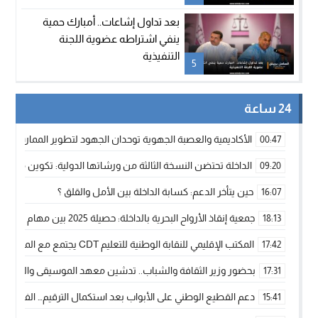
بعد تداول إشاعات.. أمبارك حمية
ينفي اشتراطه عضوية اللجنة
التنفيذية
5
24 ساعة
الأكاديمية والعصبة الجهوية توحدان الجهود لتطوير الممارسة الك
00:47
الداخلة تحتضن النسخة الثالثة من ورشاتها الدولية: تكوين متخصص 
09:20
حين يتأخر الدعم: كسابة الداخلة بين الأمل والقلق ؟
16:07
جمعية إنقاذ الأرواح البحرية بالداخلة: حصيلة 2025 بين مهام الإنقاذ ومشروع “دار البحار”
18:13
المكتب الإقليمي للنقابة الوطنية للتعليم CDT يجتمع مع المدير الإقليمي لمناقشة ملفات جوهرية لنساء ورجال التعليم
17:42
بحضور وزير الثقافة والشباب.. تدشين معهد الموسيقى والفنون الكوريغرافي
17:31
دعم القطيع الوطني على الأبواب بعد استكمال الترقيم… الفلاحة 
15:41