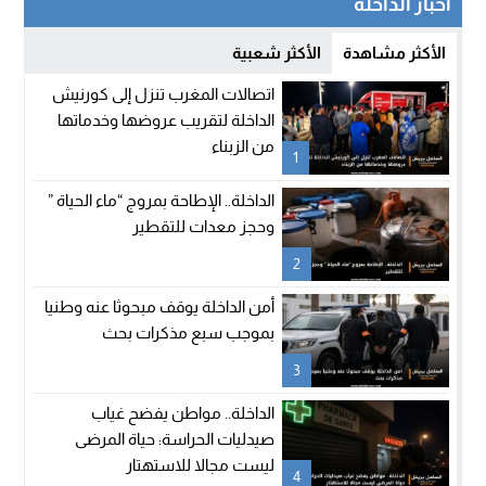
أخبار الداخلة
الأكثر مشاهدة
الأكثر شعبية
اتصالات المغرب تنزل إلى كورنيش
الداخلة لتقريب عروضها وخدماتها
من الزبناء
1
الداخلة.. الإطاحة بمروج “ماء الحياة ”
وحجز معدات للتقطير
2
أمن الداخلة يوقف مبحوثا عنه وطنيا
بموجب سبع مذكرات بحث
3
الداخلة.. مواطن يفضح غياب
صيدليات الحراسة: حياة المرضى
ليست مجالا للاستهتار
4