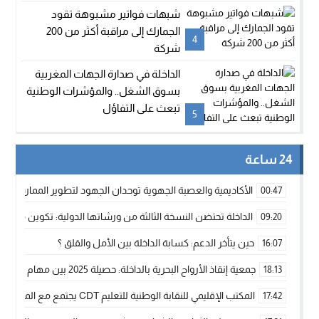
شبهات فواتير مشبوهة تقود
الجمارك إلى مراقبة أكثر من 200
4
شركة
الداخلة في صدارة الجهات المغربية
بسوق الشغل.. والمؤشرات الوطنية
تبعث على التفاؤل
5
24 ساعة
الأكاديمية والعصبة الجهوية توحدان الجهود لتطوير الممارسة الك
00:47
الداخلة تحتضن النسخة الثالثة من ورشاتها الدولية: تكوين متخصص 
09:20
حين يتأخر الدعم: كسابة الداخلة بين الأمل والقلق ؟
16:07
جمعية إنقاذ الأرواح البحرية بالداخلة: حصيلة 2025 بين مهام الإنقاذ ومشروع “دار البحار”
18:13
المكتب الإقليمي للنقابة الوطنية للتعليم CDT يجتمع مع المدير الإقليمي لمناقشة ملفات جوهرية لنساء ورجال التعليم
17:42