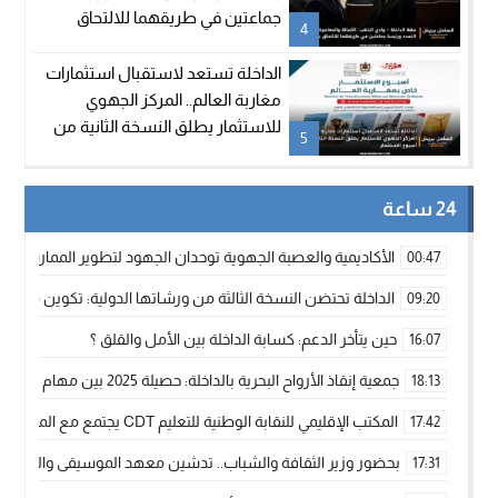
جماعتين في طريقهما للالتحاق
4
بالحزب
الداخلة تستعد لاستقبال استثمارات
مغاربة العالم.. المركز الجهوي
للاستثمار يطلق النسخة الثانية من
5
أسبوع الاستثمار
24 ساعة
الأكاديمية والعصبة الجهوية توحدان الجهود لتطوير الممارسة الك
00:47
الداخلة تحتضن النسخة الثالثة من ورشاتها الدولية: تكوين متخصص 
09:20
حين يتأخر الدعم: كسابة الداخلة بين الأمل والقلق ؟
16:07
جمعية إنقاذ الأرواح البحرية بالداخلة: حصيلة 2025 بين مهام الإنقاذ ومشروع “دار البحار”
18:13
المكتب الإقليمي للنقابة الوطنية للتعليم CDT يجتمع مع المدير الإقليمي لمناقشة ملفات جوهرية لنساء ورجال التعليم
17:42
بحضور وزير الثقافة والشباب.. تدشين معهد الموسيقى والفنون الكوريغرافي
17:31