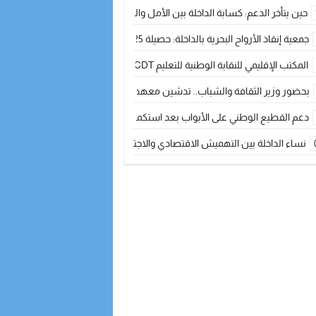
حين يتأخر الدعم: كسابة الداخلة بين الأمل والقلق ؟
جمعية إنقاذ الأرواح البحرية بالداخلة: حصيلة 2025 بين مهام الإنقاذ ومشروع “دار البحار”
المكتب الإقليمي للنقابة الوطنية للتعليم CDT يجتمع مع المدير الإقليمي لمناقشة ملفات جوهرية لنساء ورجال التعليم
بحضور وزير الثقافة والشباب.. تدشين معهد الموسيقى والفنون الكوريغرافية بالداخلة بغلا
دعم القطيع الوطني على الأبواب بعد استكمال الترقيم… الفلاحة المغربية نحو 
نساء الداخلة بين التهميش الاقتصادي والاجتماعي… في المؤسسات الإنتاجية البح
طائرات “لارام” تغيّر مسارها نحو الداخلة بسبب الغبار الكثيف
“مجلس جهة الداخلة وادي الذهب يسلم سيارة إسعاف لدعم مهنيي الصيد التقل
الخطاط ينجا يعطي شارة الانطلاقة… وآسفي تحصد جائزة دوري الكرة الحديدية با
أخنوش يحدد أربع أولويات لمشروع قانون المالية 2026 لمرحلة جديدة من النمو والعدالة الاجتماعية
اجتماع أمني رفيع المستوى: استراتيجية استباقية لتعزيز أمن المملكة
في ذكرى عيد العرش.. الخطاط ينجا يُشيد بالإشعاع التنموي للأقاليم الجنوبية بف