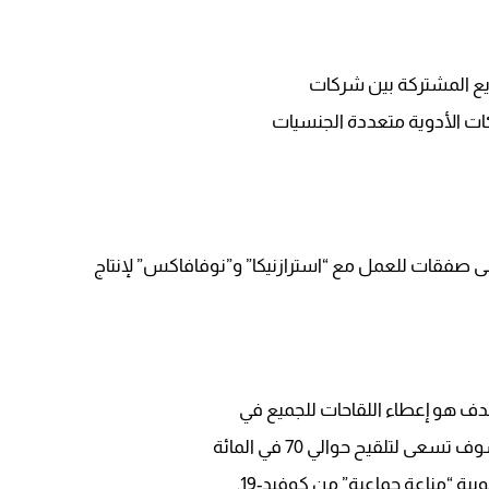
09:19
ريع المشتركة بين شركات
ركات الأدوية متعددة الجنسيات
صفقات للعمل مع “استرازنيكا” و”نوفافاكس” لإنتاج
ف هو إعطاء اللقاحات للجميع في
 لتلقيح حوالي 70 في المائة
بية “مناعة جماعية” من كوفيد-19.