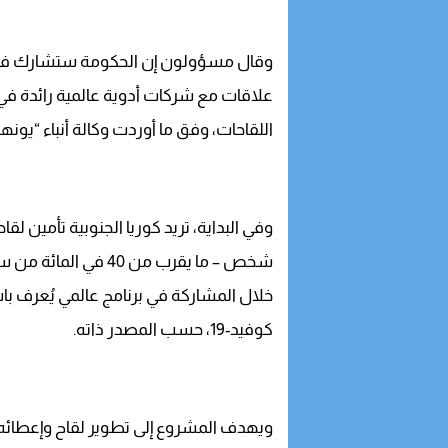
وقال مسؤولون إن الحكومة ستشارك في 
علاقات مع شركات أدوية عالمية رائدة ف
اللقاحات، وفق ما أوردت وكالة أنباء “يونه
وفي البداية، تريد كوريا الجنوبية تأمين لقاحات ي
شخص – ما يقرب من 40 في المائة من سكانها البالغ عددهم 51 مليون نسمة – من
خلال المشاركة في برنامج عالمي يُعرف ب
كوفيد-19، حسب المصدر ذاته.
ويهدف المشروع إلى تطوير لقاح وإعطائه بشكل منصف لـ 20 في