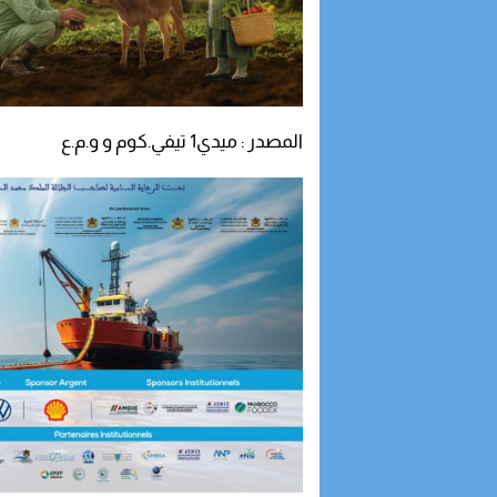
المصدر : ميدي1 تيفي.كوم و و.م.ع