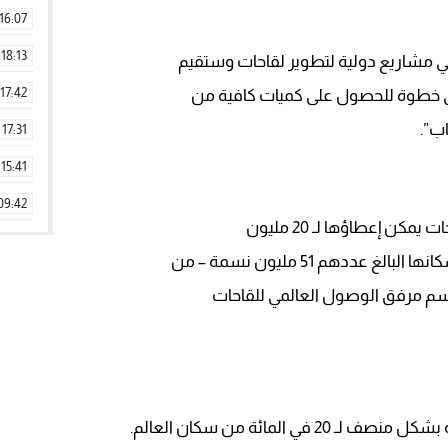
16:07
18:13
مشاريع دولية لتطوير لقاحات وستقيم
17:42
ي خطوة للحصول على كميات كافية من
اب”.
17:31
15:41
09:42
مكن إعطاؤها لـ 20 مليون
11:28
15:51
اسم مرفق الوصول العالمي للقاحات
22:08
20:25
14:43
 المائة من سكان العالم.
20:20