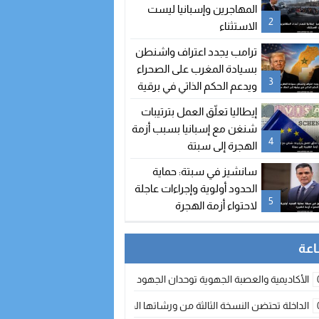
المهاجرين وإسبانيا ليست
2
الاستثناء
ترامب يجدد اعتراف واشنطن
بسيادة المغرب على الصحراء
3
ويدعم الحكم الذاتي في برقية
إلى الملك محمد السادس
إيطاليا تعلّق العمل بترتيبات
شنغن مع إسبانيا بسبب أزمة
4
الهجرة إلى سبتة
سانشيز في سبتة: حماية
الحدود أولوية وإجراءات عاجلة
5
لاحتواء أزمة الهجرة
الأكاديمية والعصبة الجهوية توحدان الجهود لتطوير الممارسة الكروية بجهة الد
الداخلة تحتضن النسخة الثالثة من ورشاتها الدولية: تكوين متخصص في التراث الأر