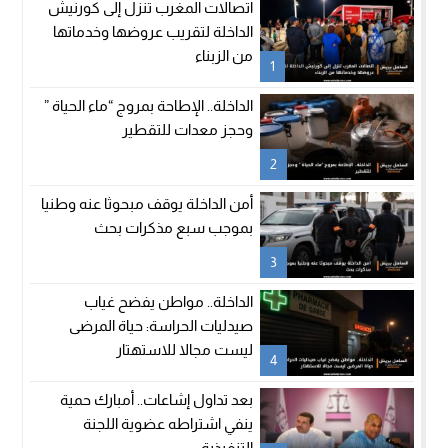
اتصالات المغرب تنزل إلى كورنيش
الداخلة لتقريب عروضها وخدماتها
من الزبناء
1
الداخلة.. الإطاحة بمروج “ماء الحياة ”
وحجز معدات للتقطير
2
أمن الداخلة يوقف مبحوثا عنه وطنيا
بموجب سبع مذكرات بحث
3
الداخلة.. مواطن يفضح غياب
صيدليات الحراسة: حياة المرضى
ليست مجالا للاستهتار
4
بعد تداول إشاعات.. أمبارك حمية
ينفي اشتراطه عضوية اللجنة
التنفيذية