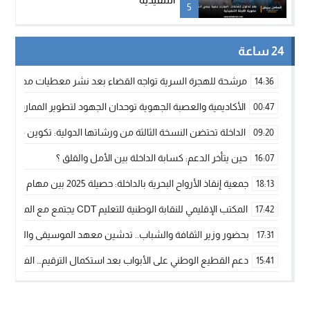
5
24 ساعة
مرشحة للهجرة السرية تواجه القضاء بعد نشر معطيات مضللة
14:36
الأكاديمية والعصبة الجهوية توحدان الجهود لتطوير الممارسة الك
00:47
الداخلة تحتضن النسخة الثالثة من ورشاتها الدولية: تكوين متخصص 
09:20
حين يتأخر الدعم: كسابة الداخلة بين الأمل والقلق ؟
16:07
جمعية إنقاذ الأرواح البحرية بالداخلة: حصيلة 2025 بين مهام الإنقاذ ومشروع “دار البحار”
18:13
المكتب الإقليمي للنقابة الوطنية للتعليم CDT يجتمع مع المدير الإقليمي لمناقشة ملفات جوهرية لنساء ورجال التعليم
17:42
بحضور وزير الثقافة والشباب.. تدشين معهد الموسيقى والفنون الكوريغرافي
17:31
دعم القطيع الوطني على الأبواب بعد استكمال الترقيم… الفلاحة 
15:41
نساء الداخلة بين التهميش الاقتصادي والاجتماعي… في المؤسسات ا
09:42