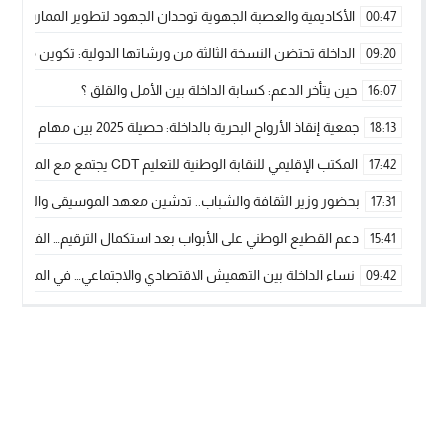
الأكاديمية والعصبة الجهوية توحدان الجهود لتطوير الممارسة الك
00:47
الداخلة تحتضن النسخة الثالثة من ورشاتها الدولية: تكوين متخصص 
09:20
حين يتأخر الدعم: كسابة الداخلة بين الأمل والقلق ؟
16:07
جمعية إنقاذ الأرواح البحرية بالداخلة: حصيلة 2025 بين مهام الإنقاذ ومشروع “دار البحار”
18:13
المكتب الإقليمي للنقابة الوطنية للتعليم CDT يجتمع مع المدير الإقليمي لمناقشة ملفات جوهرية لنساء ورجال التعليم
17:42
بحضور وزير الثقافة والشباب.. تدشين معهد الموسيقى والفنون الكوريغرافي
17:31
دعم القطيع الوطني على الأبواب بعد استكمال الترقيم… الفلاحة 
15:41
نساء الداخلة بين التهميش الاقتصادي والاجتماعي… في المؤسسات ا
09:42
طائرات “لارام” تغيّر مسارها نحو الداخلة بسبب الغبار الكثيف
11:28
“مجلس جهة الداخلة وادي الذهب يسلم سيارة إسعاف لدعم مهنيي
15:51
الخطاط ينجا يعطي شارة الانطلاقة… وآسفي تحصد جائزة دوري الكر
22:08
أخنوش يحدد أربع أولويات لمشروع قانون المالية 2026 لمرحلة جديدة من النمو والعدالة الاجتماعية
20:25