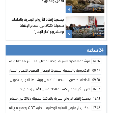
الأمل والقلق ؟
4
جمعية إنقاذ الأرواح البحرية بالداخلة:
حصيلة 2025 بين مهام الإنقاذ
ومشروع “دار البحار”
5
24 ساعة
مرشحة للهجرة السرية تواجه القضاء بعد نشر معطيات مضللة
14:36
الأكاديمية والعصبة الجهوية توحدان الجهود لتطوير الممارسة الك
00:47
الداخلة تحتضن النسخة الثالثة من ورشاتها الدولية: تكوين متخصص 
09:20
حين يتأخر الدعم: كسابة الداخلة بين الأمل والقلق ؟
16:07
جمعية إنقاذ الأرواح البحرية بالداخلة: حصيلة 2025 بين مهام الإنقاذ ومشروع “دار البحار”
18:13
المكتب الإقليمي للنقابة الوطنية للتعليم CDT يجتمع مع المدير الإقليمي لمناقشة ملفات جوهرية لنساء ورجال التعليم
17:42