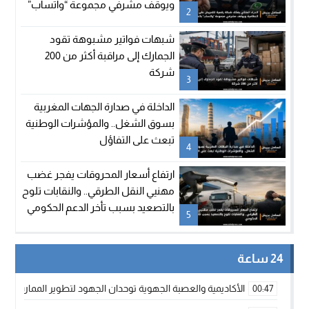
ويوقف مشرفي مجموعة “واتساب”
2
بالفنيدق
شبهات فواتير مشبوهة تقود
الجمارك إلى مراقبة أكثر من 200
شركة
3
الداخلة في صدارة الجهات المغربية
بسوق الشغل.. والمؤشرات الوطنية
تبعث على التفاؤل
4
ارتفاع أسعار المحروقات يفجر غضب
مهنيي النقل الطرقي.. والنقابات تلوح
بالتصعيد بسبب تأخر الدعم الحكومي
5
24 ساعة
الأكاديمية والعصبة الجهوية توحدان الجهود لتطوير الممارسة الك
00:47