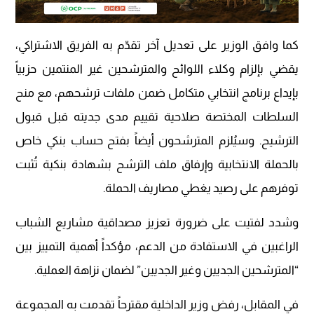
كما وافق الوزير على تعديل آخر تقدّم به الفريق الاشتراكي،
يقضي بإلزام وكلاء اللوائح والمترشحين غير المنتمين حزبياً
بإيداع برنامج انتخابي متكامل ضمن ملفات ترشحهم، مع منح
السلطات المختصة صلاحية تقييم مدى جديته قبل قبول
الترشيح. وسيُلزم المترشحون أيضاً بفتح حساب بنكي خاص
بالحملة الانتخابية وإرفاق ملف الترشح بشهادة بنكية تُثبت
توفرهم على رصيد يغطي مصاريف الحملة.
وشدد لفتيت على ضرورة تعزيز مصداقية مشاريع الشباب
الراغبين في الاستفادة من الدعم، مؤكداً أهمية التمييز بين
“المترشحين الجديين وغير الجديين” لضمان نزاهة العملية.
في المقابل، رفض وزير الداخلية مقترحاً تقدمت به المجموعة