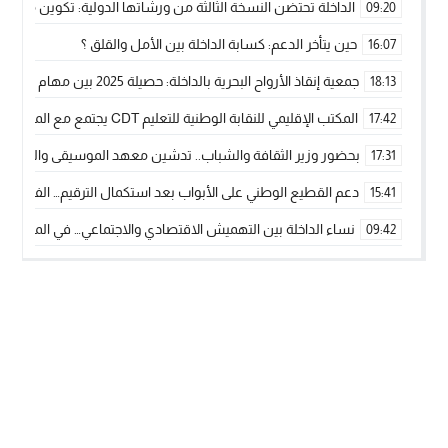
الداخلة تحتضن النسخة الثالثة من ورشاتها الدولية: تكوين متخصص 
09:20
حين يتأخر الدعم: كسابة الداخلة بين الأمل والقلق ؟
16:07
جمعية إنقاذ الأرواح البحرية بالداخلة: حصيلة 2025 بين مهام الإنقاذ ومشروع “دار البحار”
18:13
المكتب الإقليمي للنقابة الوطنية للتعليم CDT يجتمع مع المدير الإقليمي لمناقشة ملفات جوهرية لنساء ورجال التعليم
17:42
بحضور وزير الثقافة والشباب.. تدشين معهد الموسيقى والفنون الكوريغرافي
17:31
دعم القطيع الوطني على الأبواب بعد استكمال الترقيم… الفلاحة 
15:41
نساء الداخلة بين التهميش الاقتصادي والاجتماعي… في المؤسسات ا
09:42
طائرات “لارام” تغيّر مسارها نحو الداخلة بسبب الغبار الكثيف
11:28
“مجلس جهة الداخلة وادي الذهب يسلم سيارة إسعاف لدعم مهنيي
15:51
الخطاط ينجا يعطي شارة الانطلاقة… وآسفي تحصد جائزة دوري الكر
22:08
أخنوش يحدد أربع أولويات لمشروع قانون المالية 2026 لمرحلة جديدة من النمو والعدالة الاجتماعية
20:25
اجتماع أمني رفيع المستوى: استراتيجية استباقية لتعزيز أمن المملك
14:43