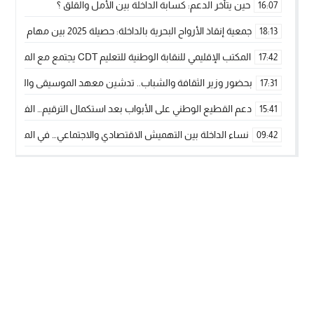
حين يتأخر الدعم: كسابة الداخلة بين الأمل والقلق ؟
16:07
جمعية إنقاذ الأرواح البحرية بالداخلة: حصيلة 2025 بين مهام الإنقاذ ومشروع “دار البحار”
18:13
المكتب الإقليمي للنقابة الوطنية للتعليم CDT يجتمع مع المدير الإقليمي لمناقشة ملفات جوهرية لنساء ورجال التعليم
17:42
بحضور وزير الثقافة والشباب.. تدشين معهد الموسيقى والفنون الكوريغرافي
17:31
دعم القطيع الوطني على الأبواب بعد استكمال الترقيم… الفلاحة 
15:41
نساء الداخلة بين التهميش الاقتصادي والاجتماعي… في المؤسسات ا
09:42
طائرات “لارام” تغيّر مسارها نحو الداخلة بسبب الغبار الكثيف
11:28
“مجلس جهة الداخلة وادي الذهب يسلم سيارة إسعاف لدعم مهنيي
15:51
الخطاط ينجا يعطي شارة الانطلاقة… وآسفي تحصد جائزة دوري الكر
22:08
أخنوش يحدد أربع أولويات لمشروع قانون المالية 2026 لمرحلة جديدة من النمو والعدالة الاجتماعية
20:25
اجتماع أمني رفيع المستوى: استراتيجية استباقية لتعزيز أمن المملك
14:43
في ذكرى عيد العرش.. الخطاط ينجا يُشيد بالإشعاع التنموي للأقالي
20:20