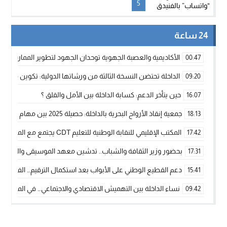
بالفنيدق
5
24 ساعة
الأكاديمية والعصبة الجهوية توحدان الجهود لتطوير الممارسة الك
00:47
الداخلة تحتضن النسخة الثالثة من ورشاتها الدولية: تكوين متخصص 
09:20
حين يتأخر الدعم: كسابة الداخلة بين الأمل والقلق ؟
16:07
جمعية إنقاذ الأرواح البحرية بالداخلة: حصيلة 2025 بين مهام الإنقاذ ومشروع “دار البحار”
18:13
المكتب الإقليمي للنقابة الوطنية للتعليم CDT يجتمع مع المدير الإقليمي لمناقشة ملفات جوهرية لنساء ورجال التعليم
17:42
بحضور وزير الثقافة والشباب.. تدشين معهد الموسيقى والفنون الكوريغرافي
17:31
دعم القطيع الوطني على الأبواب بعد استكمال الترقيم… الفلاحة 
15:41
نساء الداخلة بين التهميش الاقتصادي والاجتماعي… في المؤسسات ا
09:42
طائرات “لارام” تغيّر مسارها نحو الداخلة بسبب الغبار الكثيف
11:28
“مجلس جهة الداخلة وادي الذهب يسلم سيارة إسعاف لدعم مهنيي
15:51