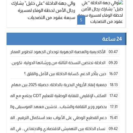
والي جهة الداخلة “علي خليل” يشارك
رجال الأمن لحظة الوفاء لمسيرة
سبعة عقود من التضحيات
5
24 ساعة
الأكاديمية والعصبة الجهوية توحدان الجهود لتطوير الممارسة الك
00:47
الداخلة تحتضن النسخة الثالثة من ورشاتها الدولية: تكوين متخصص 
09:20
حين يتأخر الدعم: كسابة الداخلة بين الأمل والقلق ؟
16:07
جمعية إنقاذ الأرواح البحرية بالداخلة: حصيلة 2025 بين مهام الإنقاذ ومشروع “دار البحار”
18:13
المكتب الإقليمي للنقابة الوطنية للتعليم CDT يجتمع مع المدير الإقليمي لمناقشة ملفات جوهرية لنساء ورجال التعليم
17:42
بحضور وزير الثقافة والشباب.. تدشين معهد الموسيقى والفنون الكوريغرافي
17:31
دعم القطيع الوطني على الأبواب بعد استكمال الترقيم… الفلاحة 
15:41
نساء الداخلة بين التهميش الاقتصادي والاجتماعي… في المؤسسات ا
09:42