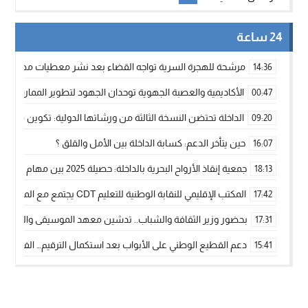
24 ساعة
مرشحة للهجرة السرية تواجه القضاء بعد نشر معطيات مضللة
14:36
الأكاديمية والعصبة الجهوية توحدان الجهود لتطوير الممارسة الك
00:47
الداخلة تحتضن النسخة الثالثة من ورشاتها الدولية: تكوين متخصص 
09:20
حين يتأخر الدعم: كسابة الداخلة بين الأمل والقلق ؟
16:07
جمعية إنقاذ الأرواح البحرية بالداخلة: حصيلة 2025 بين مهام الإنقاذ ومشروع “دار البحار”
18:13
المكتب الإقليمي للنقابة الوطنية للتعليم CDT يجتمع مع المدير الإقليمي لمناقشة ملفات جوهرية لنساء ورجال التعليم
17:42
بحضور وزير الثقافة والشباب.. تدشين معهد الموسيقى والفنون الكوريغرافي
17:31
دعم القطيع الوطني على الأبواب بعد استكمال الترقيم… الفلاحة 
15:41
نساء الداخلة بين التهميش الاقتصادي والاجتماعي… في المؤسسات ا
09:42
طائرات “لارام” تغيّر مسارها نحو الداخلة بسبب الغبار الكثيف
11:28