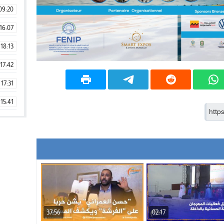
09:20
16:07
18:13
17:42
17:31
15:41
09:42
11:28
15:51
22:08
20:25
37:56
02:17
14:43