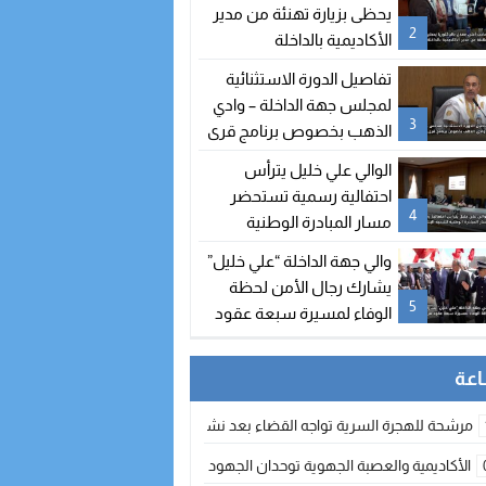
يحظى بزيارة تهنئة من مدير
2
الأكاديمية بالداخلة
تفاصيل الدورة الاستثنائية
لمجلس جهة الداخلة – وادي
3
الذهب بخصوص برنامج قرى
الصيد
الوالي علي خليل يترأس
احتفالية رسمية تستحضر
4
مسار المبادرة الوطنية
للتنمية البشرية
والي جهة الداخلة “علي خليل”
يشارك رجال الأمن لحظة
5
الوفاء لمسيرة سبعة عقود
من التضحيات
مرشحة للهجرة السرية تواجه القضاء بعد نشر معطيات مضللة
الأكاديمية والعصبة الجهوية توحدان الجهود لتطوير الممارسة الكروية بجهة الد