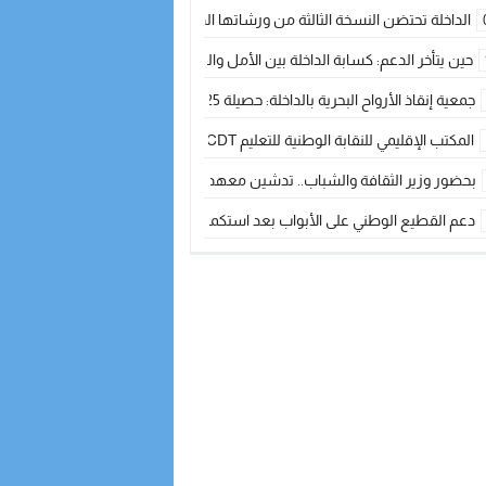
الداخلة تحتضن النسخة الثالثة من ورشاتها الدولية: تكوين متخصص في التراث الأر
حين يتأخر الدعم: كسابة الداخلة بين الأمل والقلق ؟
جمعية إنقاذ الأرواح البحرية بالداخلة: حصيلة 2025 بين مهام الإنقاذ ومشروع “دار البحار”
المكتب الإقليمي للنقابة الوطنية للتعليم CDT يجتمع مع المدير الإقليمي لمناقشة ملفات جوهرية لنساء ورجال التعليم
بحضور وزير الثقافة والشباب.. تدشين معهد الموسيقى والفنون الكوريغرافية بالداخلة بغلا
دعم القطيع الوطني على الأبواب بعد استكمال الترقيم… الفلاحة المغربية نحو 
نساء الداخلة بين التهميش الاقتصادي والاجتماعي… في المؤسسات الإنتاجية البح
طائرات “لارام” تغيّر مسارها نحو الداخلة بسبب الغبار الكثيف
“مجلس جهة الداخلة وادي الذهب يسلم سيارة إسعاف لدعم مهنيي الصيد التقل
الخطاط ينجا يعطي شارة الانطلاقة… وآسفي تحصد جائزة دوري الكرة الحديدية با
أخنوش يحدد أربع أولويات لمشروع قانون المالية 2026 لمرحلة جديدة من النمو والعدالة الاجتماعية
اجتماع أمني رفيع المستوى: استراتيجية استباقية لتعزيز أمن المملكة