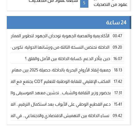
سبعة عقود من التضحيات
5
24 ساعة
الأكاديمية والعصبة الجهوية توحدان الجهود لتطوير الممارسة الك
00:47
الداخلة تحتضن النسخة الثالثة من ورشاتها الدولية: تكوين متخصص 
09:20
حين يتأخر الدعم: كسابة الداخلة بين الأمل والقلق ؟
16:07
جمعية إنقاذ الأرواح البحرية بالداخلة: حصيلة 2025 بين مهام الإنقاذ ومشروع “دار البحار”
18:13
المكتب الإقليمي للنقابة الوطنية للتعليم CDT يجتمع مع المدير الإقليمي لمناقشة ملفات جوهرية لنساء ورجال التعليم
17:42
بحضور وزير الثقافة والشباب.. تدشين معهد الموسيقى والفنون الكوريغرافي
17:31
دعم القطيع الوطني على الأبواب بعد استكمال الترقيم… الفلاحة 
15:41
نساء الداخلة بين التهميش الاقتصادي والاجتماعي… في المؤسسات ا
09:42
طائرات “لارام” تغيّر مسارها نحو الداخلة بسبب الغبار الكثيف
11:28