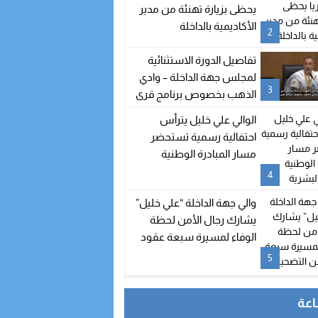
يحظى بزيارة تهنئة من مدير
الأكاديمية بالداخلة
2
تفاصيل الدورة الاستثنائية
لمجلس جهة الداخلة – وادي
3
الذهب بخصوص برنامج قرى
الصيد
الوالي علي خليل يترأس
احتفالية رسمية تستحضر
مسار المبادرة الوطنية
للتنمية البشرية
4
والي جهة الداخلة “علي خليل”
يشارك رجال الأمن لحظة
الوفاء لمسيرة سبعة عقود
من التضحيات
5