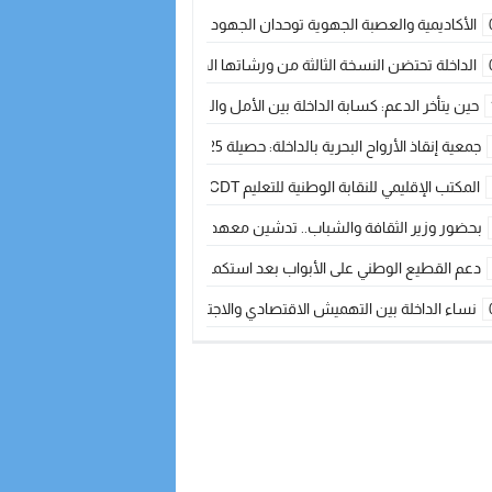
الأكاديمية والعصبة الجهوية توحدان الجهود لتطوير الممارسة الكروية بجهة الد
الداخلة تحتضن النسخة الثالثة من ورشاتها الدولية: تكوين متخصص في التراث الأر
حين يتأخر الدعم: كسابة الداخلة بين الأمل والقلق ؟
جمعية إنقاذ الأرواح البحرية بالداخلة: حصيلة 2025 بين مهام الإنقاذ ومشروع “دار البحار”
المكتب الإقليمي للنقابة الوطنية للتعليم CDT يجتمع مع المدير الإقليمي لمناقشة ملفات جوهرية لنساء ورجال التعليم
بحضور وزير الثقافة والشباب.. تدشين معهد الموسيقى والفنون الكوريغرافية بالداخلة بغلا
دعم القطيع الوطني على الأبواب بعد استكمال الترقيم… الفلاحة المغربية نحو 
نساء الداخلة بين التهميش الاقتصادي والاجتماعي… في المؤسسات الإنتاجية البح
طائرات “لارام” تغيّر مسارها نحو الداخلة بسبب الغبار الكثيف
“مجلس جهة الداخلة وادي الذهب يسلم سيارة إسعاف لدعم مهنيي الصيد التقل
الخطاط ينجا يعطي شارة الانطلاقة… وآسفي تحصد جائزة دوري الكرة الحديدية با
أخنوش يحدد أربع أولويات لمشروع قانون المالية 2026 لمرحلة جديدة من النمو والعدالة الاجتماعية