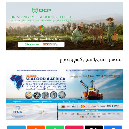
المصدر : ميدي1 تيفي.كوم و و.م.ع