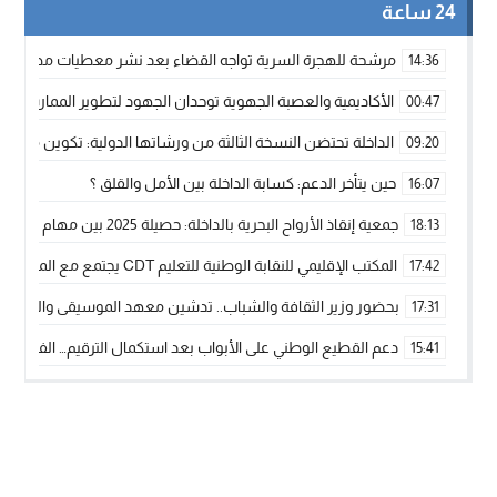
24 ساعة
مرشحة للهجرة السرية تواجه القضاء بعد نشر معطيات مضللة
14:36
الأكاديمية والعصبة الجهوية توحدان الجهود لتطوير الممارسة الك
00:47
الداخلة تحتضن النسخة الثالثة من ورشاتها الدولية: تكوين متخصص 
09:20
حين يتأخر الدعم: كسابة الداخلة بين الأمل والقلق ؟
16:07
جمعية إنقاذ الأرواح البحرية بالداخلة: حصيلة 2025 بين مهام الإنقاذ ومشروع “دار البحار”
18:13
المكتب الإقليمي للنقابة الوطنية للتعليم CDT يجتمع مع المدير الإقليمي لمناقشة ملفات جوهرية لنساء ورجال التعليم
17:42
بحضور وزير الثقافة والشباب.. تدشين معهد الموسيقى والفنون الكوريغرافي
17:31
دعم القطيع الوطني على الأبواب بعد استكمال الترقيم… الفلاحة 
15:41
نساء الداخلة بين التهميش الاقتصادي والاجتماعي… في المؤسسات ا
09:42
طائرات “لارام” تغيّر مسارها نحو الداخلة بسبب الغبار الكثيف
11:28
“مجلس جهة الداخلة وادي الذهب يسلم سيارة إسعاف لدعم مهنيي
15:51