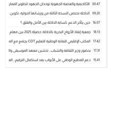
الأكاديمية والعصبة الجهوية توحدان الجهود لتطوير الممارسة الك
00:47
الداخلة تحتضن النسخة الثالثة من ورشاتها الدولية: تكوين متخصص 
09:20
حين يتأخر الدعم: كسابة الداخلة بين الأمل والقلق ؟
16:07
جمعية إنقاذ الأرواح البحرية بالداخلة: حصيلة 2025 بين مهام الإنقاذ ومشروع “دار البحار”
18:13
المكتب الإقليمي للنقابة الوطنية للتعليم CDT يجتمع مع المدير الإقليمي لمناقشة ملفات جوهرية لنساء ورجال التعليم
17:42
بحضور وزير الثقافة والشباب.. تدشين معهد الموسيقى والفنون الكوريغرافي
17:31
دعم القطيع الوطني على الأبواب بعد استكمال الترقيم… الفلاحة 
15:41
نساء الداخلة بين التهميش الاقتصادي والاجتماعي… في المؤسسات ا
09:42
طائرات “لارام” تغيّر مسارها نحو الداخلة بسبب الغبار الكثيف
11:28
“مجلس جهة الداخلة وادي الذهب يسلم سيارة إسعاف لدعم مهنيي
15:51
الخطاط ينجا يعطي شارة الانطلاقة… وآسفي تحصد جائزة دوري الكر
22:08
أخنوش يحدد أربع أولويات لمشروع قانون المالية 2026 لمرحلة جديدة من النمو والعدالة الاجتماعية
20:25