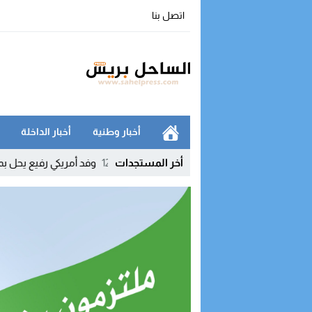
اتصل بنا
أخبار وطنية
أخبار الداخلة
مرضى ليست مجالا للاستهتار
12:03
أخر المستجدات
وفد أمريكي رفيع يحل بمقر المينورس