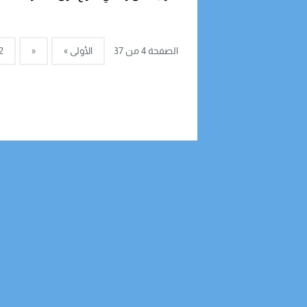
الصفحة 4 من 37
الأولى »
«
2