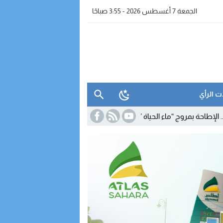
الجمعة 7 أغسطس 2026 - 3:55 صباحًا
ت الرأي
ج “ماء الحياة ” وحجز معدات للتقطير
19:39
برنامج شتوي غير مسبوق لـ”رايان