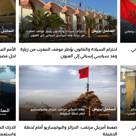
ني
احترام السيادة والقانون يؤطر موقف المغرب من زيارة
الأمم ال
وفد سياسي إسباني إلى العيون
لحل قضية
تي
ضغط أمريكي مرتقب: الجزائر والبوليساريو أمام لحظة
الدرك ال
الحقيقة
واستعمال