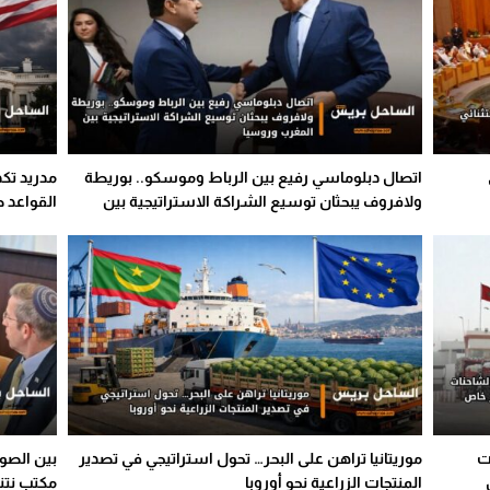
اتصال دبلوماسي رفيع بين الرباط وموسكو.. بوريطة
مدريد تكذ
ولافروف يبحثان توسيع الشراكة الاستراتيجية بين
القواعد ض
المغرب وروسيا
ت
موريتانيا تراهن على البحر… تحول استراتيجي في تصدير
بين الصو
المنتجات الزراعية نحو أوروبا
مكتب نتن