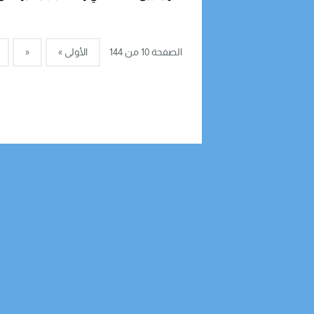
للمهنيين
الصفحة 10 من 144
الأولى »
«