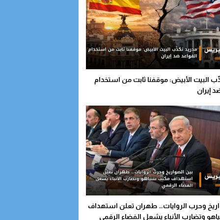
ّب البيت الأبيض: موقفنا ثابت من استخدام
د إيران
اريخ وحرب الروايات… طهران تعلن استهداف
ياهو وتضارب الأنباء يشعل الفضاء الرقمي