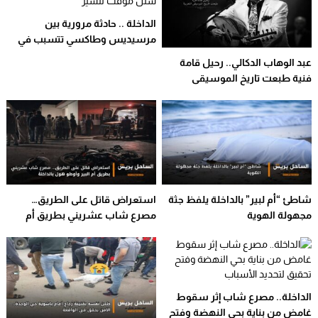
الداخلة .. حادثة مرورية بين
مرسيديس وطاكسي تتسبب في
شلل مؤقت للسير
عبد الوهاب الدكالي.. رحيل قامة
فنية طبعت تاريخ الموسيقى
المغربية
شاطئ “أم لبير” بالداخلة يلفظ جثة
استعراض قاتل على الطريق…
مجهولة الهوية
مصرع شاب عشريني بطريق أم
البير وأوطو هول بالداخلة
الداخلة.. مصرع شاب إثر سقوط
غامض من بناية بحي النهضة وفتح