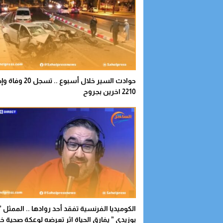
حوادث السير خلال أسبوع .. تسجل
2210 اخرين بجروح
الكوميديا الفرنسية تفقد أحد روادها .. الممثل ”
بوزيدي ” يفارق الحياة اثر تعرضه لوعكة صحية خ