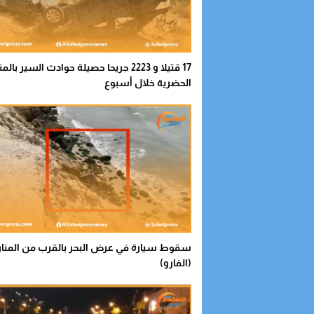
17 قتيلا و 2223 جريحا حصيلة حوادث السير با
الحضرية خلال أسبوع
سقوط سيارة في عرض البحر بالقرب من المنار
(الفارو)