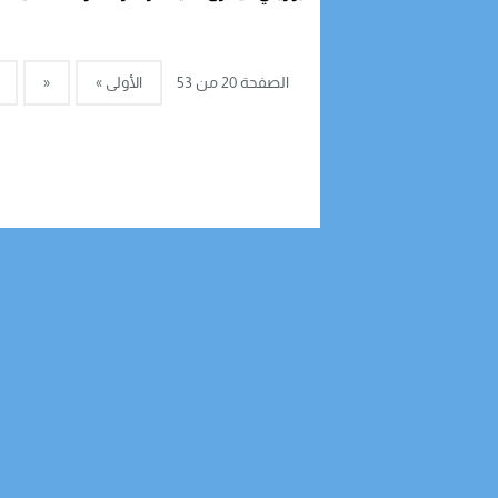
تواجده بمراكش
الصفحة 20 من 53
الأولى »
«