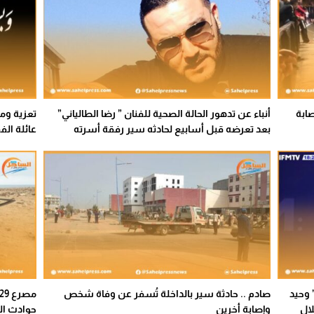
 20 وفاة وإصابة
أنباء عن تدهور الحالة الصحية للفنان ” رضا الطالياني”
تعزية وم
بعد تعرضه قبل أسابيع لحادثه سير رفقة أسرته
عائلة الف
 وحيد
صادم .. حادثة سير بالداخلة تُسفر عن وفاة شخص
لال
وإصابة أخرين