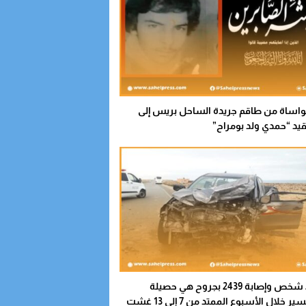
واساة من طاقم جريدة الساحل بريس إلى
قيد “حمدي ولد بومراح”
مصرع 29 شخص وإصابة 2439 بجروح هي حصيلة
حوادث السير خلال الأسبوع الممتد من 7 إلى 13 غشت