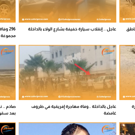
لمناطق
عاجل .. إنقلاب سيارة خفيفة بشارع الولاء بالداخلة
296 وف
مجموعة م
ة
عاجل بالداخلة ..وفاة مهاجرة إفريقية في ظروف
غامضة
بعد سقوط