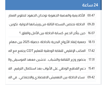
24 ساعة
الأكاديمية والعصبة الجهوية توحدان الجهود لتطوير الممارسة الك
00:47
الداخلة تحتضن النسخة الثالثة من ورشاتها الدولية: تكوين متخصص 
09:20
حين يتأخر الدعم: كسابة الداخلة بين الأمل والقلق ؟
16:07
جمعية إنقاذ الأرواح البحرية بالداخلة: حصيلة 2025 بين مهام الإنقاذ ومشروع “دار البحار”
18:13
المكتب الإقليمي للنقابة الوطنية للتعليم CDT يجتمع مع المدير الإقليمي لمناقشة ملفات جوهرية لنساء ورجال التعليم
17:42
بحضور وزير الثقافة والشباب.. تدشين معهد الموسيقى والفنون الكوريغرافي
17:31
دعم القطيع الوطني على الأبواب بعد استكمال الترقيم… الفلاحة 
15:41
نساء الداخلة بين التهميش الاقتصادي والاجتماعي… في المؤسسات ا
09:42
طائرات “لارام” تغيّر مسارها نحو الداخلة بسبب الغبار الكثيف
11:28
“مجلس جهة الداخلة وادي الذهب يسلم سيارة إسعاف لدعم مهنيي
15:51
الخطاط ينجا يعطي شارة الانطلاقة… وآسفي تحصد جائزة دوري الكر
22:08