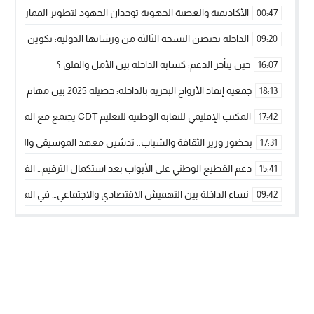
الأكاديمية والعصبة الجهوية توحدان الجهود لتطوير الممارسة الك
00:47
الداخلة تحتضن النسخة الثالثة من ورشاتها الدولية: تكوين متخصص 
09:20
حين يتأخر الدعم: كسابة الداخلة بين الأمل والقلق ؟
16:07
جمعية إنقاذ الأرواح البحرية بالداخلة: حصيلة 2025 بين مهام الإنقاذ ومشروع “دار البحار”
18:13
المكتب الإقليمي للنقابة الوطنية للتعليم CDT يجتمع مع المدير الإقليمي لمناقشة ملفات جوهرية لنساء ورجال التعليم
17:42
بحضور وزير الثقافة والشباب.. تدشين معهد الموسيقى والفنون الكوريغرافي
17:31
دعم القطيع الوطني على الأبواب بعد استكمال الترقيم… الفلاحة 
15:41
نساء الداخلة بين التهميش الاقتصادي والاجتماعي… في المؤسسات ا
09:42
طائرات “لارام” تغيّر مسارها نحو الداخلة بسبب الغبار الكثيف
11:28
“مجلس جهة الداخلة وادي الذهب يسلم سيارة إسعاف لدعم مهنيي
15:51
الخطاط ينجا يعطي شارة الانطلاقة… وآسفي تحصد جائزة دوري الكر
22:08
أخنوش يحدد أربع أولويات لمشروع قانون المالية 2026 لمرحلة جديدة من النمو والعدالة الاجتماعية
20:25