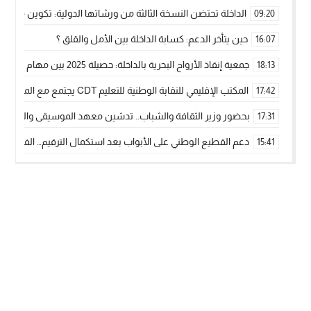
الداخلة تحتضن النسخة الثالثة من ورشاتها الدولية: تكوين متخصص 
09:20
حين يتأخر الدعم: كسابة الداخلة بين الأمل والقلق ؟
16:07
جمعية إنقاذ الأرواح البحرية بالداخلة: حصيلة 2025 بين مهام الإنقاذ ومشروع “دار البحار”
18:13
المكتب الإقليمي للنقابة الوطنية للتعليم CDT يجتمع مع المدير الإقليمي لمناقشة ملفات جوهرية لنساء ورجال التعليم
17:42
بحضور وزير الثقافة والشباب.. تدشين معهد الموسيقى والفنون الكوريغرافي
17:31
دعم القطيع الوطني على الأبواب بعد استكمال الترقيم… الفلاحة 
15:41
نساء الداخلة بين التهميش الاقتصادي والاجتماعي… في المؤسسات ا
09:42
طائرات “لارام” تغيّر مسارها نحو الداخلة بسبب الغبار الكثيف
11:28
“مجلس جهة الداخلة وادي الذهب يسلم سيارة إسعاف لدعم مهنيي
15:51
الخطاط ينجا يعطي شارة الانطلاقة… وآسفي تحصد جائزة دوري الكر
22:08
أخنوش يحدد أربع أولويات لمشروع قانون المالية 2026 لمرحلة جديدة من النمو والعدالة الاجتماعية
20:25
اجتماع أمني رفيع المستوى: استراتيجية استباقية لتعزيز أمن المملك
14:43