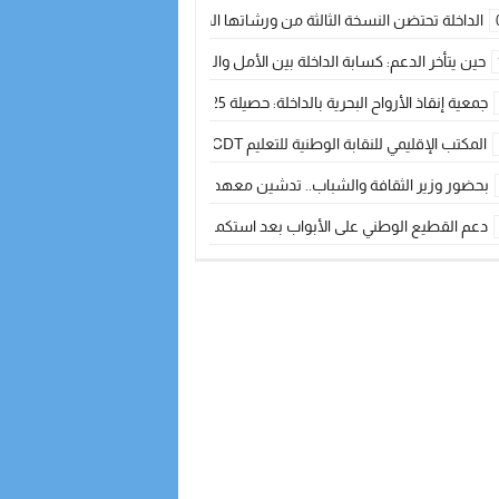
الداخلة تحتضن النسخة الثالثة من ورشاتها الدولية: تكوين متخصص في التراث الأر
حين يتأخر الدعم: كسابة الداخلة بين الأمل والقلق ؟
جمعية إنقاذ الأرواح البحرية بالداخلة: حصيلة 2025 بين مهام الإنقاذ ومشروع “دار البحار”
المكتب الإقليمي للنقابة الوطنية للتعليم CDT يجتمع مع المدير الإقليمي لمناقشة ملفات جوهرية لنساء ورجال التعليم
بحضور وزير الثقافة والشباب.. تدشين معهد الموسيقى والفنون الكوريغرافية بالداخلة بغلا
دعم القطيع الوطني على الأبواب بعد استكمال الترقيم… الفلاحة المغربية نحو 
نساء الداخلة بين التهميش الاقتصادي والاجتماعي… في المؤسسات الإنتاجية البح
طائرات “لارام” تغيّر مسارها نحو الداخلة بسبب الغبار الكثيف
“مجلس جهة الداخلة وادي الذهب يسلم سيارة إسعاف لدعم مهنيي الصيد التقل
الخطاط ينجا يعطي شارة الانطلاقة… وآسفي تحصد جائزة دوري الكرة الحديدية با
أخنوش يحدد أربع أولويات لمشروع قانون المالية 2026 لمرحلة جديدة من النمو والعدالة الاجتماعية
اجتماع أمني رفيع المستوى: استراتيجية استباقية لتعزيز أمن المملكة