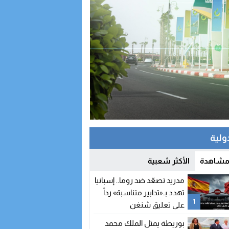
دولية
 مشاهدة
الأكثر شعبية
مدريد تصعّد ضد روما.. إسبانيا
تهدد بـ«تدابير متناسبة» رداً
1
على تعليق شنغن
بوريطة يمثل الملك محمد