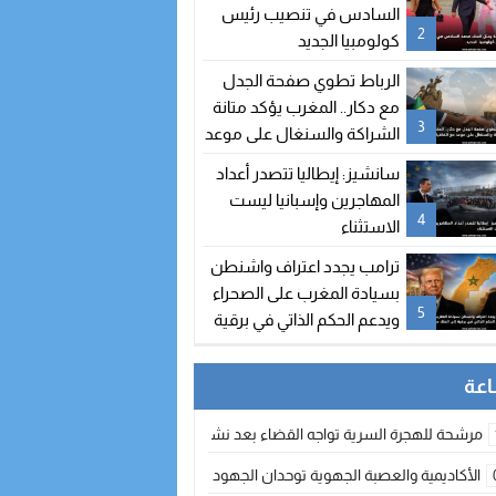
السادس في تنصيب رئيس
2
كولومبيا الجديد
الرباط تطوي صفحة الجدل
مع دكار.. المغرب يؤكد متانة
3
الشراكة والسنغال على موعد
مع اتفاقيات جديدة
سانشيز: إيطاليا تتصدر أعداد
المهاجرين وإسبانيا ليست
4
الاستثناء
ترامب يجدد اعتراف واشنطن
بسيادة المغرب على الصحراء
5
ويدعم الحكم الذاتي في برقية
إلى الملك محمد السادس
مرشحة للهجرة السرية تواجه القضاء بعد نشر معطيات مضللة
الأكاديمية والعصبة الجهوية توحدان الجهود لتطوير الممارسة الكروية بجهة الد