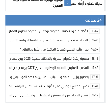
5
الهجرة
24 ساعة
الأكاديمية والعصبة الجهوية توحدان الجهود لتطوير الممارسة الك
00:47
الداخلة تحتضن النسخة الثالثة من ورشاتها الدولية: تكوين متخصص 
09:20
حين يتأخر الدعم: كسابة الداخلة بين الأمل والقلق ؟
16:07
جمعية إنقاذ الأرواح البحرية بالداخلة: حصيلة 2025 بين مهام الإنقاذ ومشروع “دار البحار”
18:13
المكتب الإقليمي للنقابة الوطنية للتعليم CDT يجتمع مع المدير الإقليمي لمناقشة ملفات جوهرية لنساء ورجال التعليم
17:42
بحضور وزير الثقافة والشباب.. تدشين معهد الموسيقى والفنون الكوريغرافي
17:31
دعم القطيع الوطني على الأبواب بعد استكمال الترقيم… الفلاحة 
15:41
نساء الداخلة بين التهميش الاقتصادي والاجتماعي… في المؤسسات ا
09:42
طائرات “لارام” تغيّر مسارها نحو الداخلة بسبب الغبار الكثيف
11:28