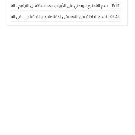
دعم القطيع الوطني على الأبواب بعد استكمال الترقيم… الفلاحة 
15:41
نساء الداخلة بين التهميش الاقتصادي والاجتماعي… في المؤسسات ا
09:42
طائرات “لارام” تغيّر مسارها نحو الداخلة بسبب الغبار الكثيف
11:28
“مجلس جهة الداخلة وادي الذهب يسلم سيارة إسعاف لدعم مهنيي
15:51
الخطاط ينجا يعطي شارة الانطلاقة… وآسفي تحصد جائزة دوري الكر
22:08
أخنوش يحدد أربع أولويات لمشروع قانون المالية 2026 لمرحلة جديدة من النمو والعدالة الاجتماعية
20:25
اجتماع أمني رفيع المستوى: استراتيجية استباقية لتعزيز أمن المملك
14:43
في ذكرى عيد العرش.. الخطاط ينجا يُشيد بالإشعاع التنموي للأقالي
20:20
🥋🔥 بطل من الداخلة يتوج بلقب عالمي في الصين ويكتب فصلاً جديد
09:19