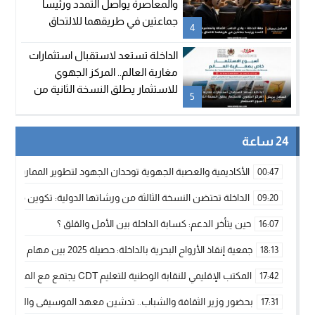
والمعاصرة يواصل التمدد ورئيسا
جماعتين في طريقهما للالتحاق
4
بالحزب
الداخلة تستعد لاستقبال استثمارات
مغاربة العالم.. المركز الجهوي
للاستثمار يطلق النسخة الثانية من
5
أسبوع الاستثمار
24 ساعة
الأكاديمية والعصبة الجهوية توحدان الجهود لتطوير الممارسة الك
00:47
الداخلة تحتضن النسخة الثالثة من ورشاتها الدولية: تكوين متخصص 
09:20
حين يتأخر الدعم: كسابة الداخلة بين الأمل والقلق ؟
16:07
جمعية إنقاذ الأرواح البحرية بالداخلة: حصيلة 2025 بين مهام الإنقاذ ومشروع “دار البحار”
18:13
المكتب الإقليمي للنقابة الوطنية للتعليم CDT يجتمع مع المدير الإقليمي لمناقشة ملفات جوهرية لنساء ورجال التعليم
17:42
بحضور وزير الثقافة والشباب.. تدشين معهد الموسيقى والفنون الكوريغرافي
17:31