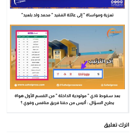
تعزية ومواساة ” إلى عائلة الفقيد ” محمد ولد بلعيد”
بعد سقوط نادي ” مولودية الداخلة ” من القسم الأول هواة
يطرح السؤال : أليس من حقنا فريق منافس وقوي ؟
اترك تعليق