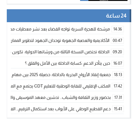
24 ساعة
مرشحة للهجرة السرية تواجه القضاء بعد نشر معطيات مضللة
14:36
الأكاديمية والعصبة الجهوية توحدان الجهود لتطوير الممارسة الك
00:47
الداخلة تحتضن النسخة الثالثة من ورشاتها الدولية: تكوين متخصص 
09:20
حين يتأخر الدعم: كسابة الداخلة بين الأمل والقلق ؟
16:07
جمعية إنقاذ الأرواح البحرية بالداخلة: حصيلة 2025 بين مهام الإنقاذ ومشروع “دار البحار”
18:13
المكتب الإقليمي للنقابة الوطنية للتعليم CDT يجتمع مع المدير الإقليمي لمناقشة ملفات جوهرية لنساء ورجال التعليم
17:42
بحضور وزير الثقافة والشباب.. تدشين معهد الموسيقى والفنون الكوريغرافي
17:31
دعم القطيع الوطني على الأبواب بعد استكمال الترقيم… الفلاحة 
15:41
نساء الداخلة بين التهميش الاقتصادي والاجتماعي… في المؤسسات ا
09:42
طائرات “لارام” تغيّر مسارها نحو الداخلة بسبب الغبار الكثيف
11:28