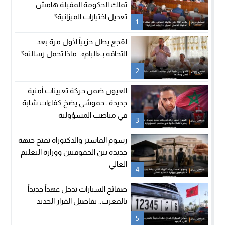
تملك الحكومة المقبلة هامش
تعديل اختيارات الميزانية؟
1
لقجع يطل حزبياً لأول مرة بعد
التحاقه بـ«البام».. ماذا تحمل رسالته؟
2
العيون ضمن حركة تعيينات أمنية
جديدة.. حموشي يضخ كفاءات شابة
في مناصب المسؤولية
3
رسوم الماستر والدكتوراه تفتح جبهة
جديدة بين الحقوقيين ووزارة التعليم
العالي
4
صفائح السيارات تدخل عهداً جديداً
بالمغرب.. تفاصيل القرار الجديد
5