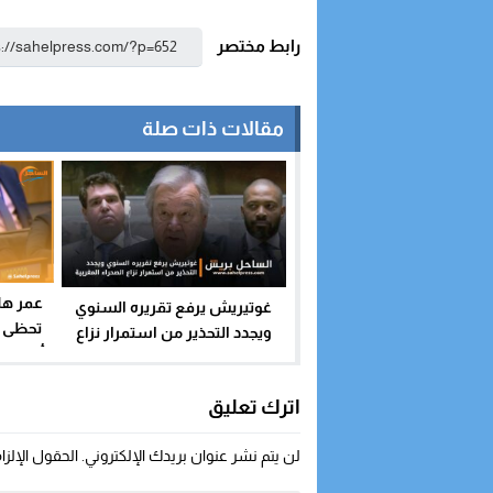
رابط مختصر
مقالات ذات صلة
عمر هلا
غوتيريش يرفع تقريره السنوي
تحظى ب
ويجدد التحذير من استمرار نزاع
أخرى ست
الصحراء المغربية
اترك تعليق
لن يتم نشر عنوان بريدك الإلكتروني.
الحقول الإلزا