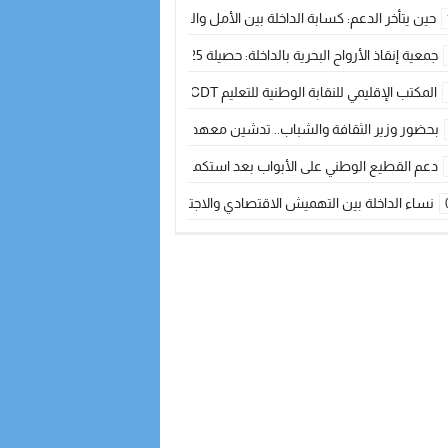
حين يتأخر الدعم: كسابة الداخلة بين الأمل والقلق ؟
جمعية إنقاذ الأرواح البحرية بالداخلة: حصيلة 2025 بين مهام الإنقاذ ومشروع “دار البحار”
المكتب الإقليمي للنقابة الوطنية للتعليم CDT يجتمع مع المدير الإقليمي لمناقشة ملفات جوهرية لنساء ورجال التعليم
بحضور وزير الثقافة والشباب.. تدشين معهد الموسيقى والفنون الكوريغرافية بالداخلة بغلا
دعم القطيع الوطني على الأبواب بعد استكمال الترقيم… الفلاحة المغربية نحو 
نساء الداخلة بين التهميش الاقتصادي والاجتماعي… في المؤسسات الإنتاجية البح
طائرات “لارام” تغيّر مسارها نحو الداخلة بسبب الغبار الكثيف
“مجلس جهة الداخلة وادي الذهب يسلم سيارة إسعاف لدعم مهنيي الصيد التقل
الخطاط ينجا يعطي شارة الانطلاقة… وآسفي تحصد جائزة دوري الكرة الحديدية با
أخنوش يحدد أربع أولويات لمشروع قانون المالية 2026 لمرحلة جديدة من النمو والعدالة الاجتماعية
اجتماع أمني رفيع المستوى: استراتيجية استباقية لتعزيز أمن المملكة
في ذكرى عيد العرش.. الخطاط ينجا يُشيد بالإشعاع التنموي للأقاليم الجنوبية بف