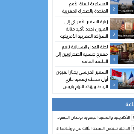
العسكرية لبعثة الأمم
2
المتحدة بالصحراء المغربية
زيارة السفير الأمريكي إلى
العيون تجدد تأكيد متانة
3
الشراكة المغربية الأمريكية
ودعم الدينامية التنموية
لجنة العدل الإسبانية ترفع
بالأقاليم الجنوبية
مقترح جنسية الصحراويين إلى
4
الجلسة العامة
السفير الفرنسي يختار العيون
أول محطة رسمية خارج
5
الرباط ويؤكد التزام باريس
بدعم تنمية الأقاليم الجنوبية
الأكاديمية والعصبة الجهوية توحدان الجهود لتطوير الممارسة الكروية بجهة الد
الداخلة تحتضن النسخة الثالثة من ورشاتها الدولية: تكوين متخصص في التراث الأر