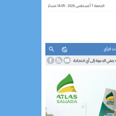
الجمعة 7 أغسطس 2026 - 14:09 مساءً
ت الرأي
11:18
السكوري يوضح مصير القانون 24.19.. وال