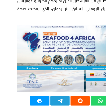
يحظ أي من المرشحين الذين اقترحهم أنطونيو غوتيريش
09:19
راء الروماني السابق بيتر رومان، الذي رفضت جبهة