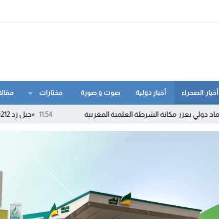
أخبار الصحراء
أخبار دولية
صوت و صورة
مختارات
مقالا
انة الشرطة العلمية المغربية
11:54
«جيل زد 212» ينفي الدعوة إلى أي احتجاجات ويحذر من بلاغات ومنشورات مفبركة