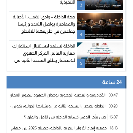
التنفيذية
3
جهة الداخلة – وادي الذهب.. الأصالة
والمعاصرة يواصل التمدد ورئيسا
جماعتين في طريقهما للالتحاق
4
بالحزب
الداخلة تستعد لاستقبال استثمارات
مغاربة العالم.. المركز الجهوي
للاستثمار يطلق النسخة الثانية من
5
أسبوع الاستثمار
24 ساعة
الأكاديمية والعصبة الجهوية توحدان الجهود لتطوير الممارسة الك
00:47
الداخلة تحتضن النسخة الثالثة من ورشاتها الدولية: تكوين متخصص 
09:20
حين يتأخر الدعم: كسابة الداخلة بين الأمل والقلق ؟
16:07
جمعية إنقاذ الأرواح البحرية بالداخلة: حصيلة 2025 بين مهام الإنقاذ ومشروع “دار البحار”
18:13