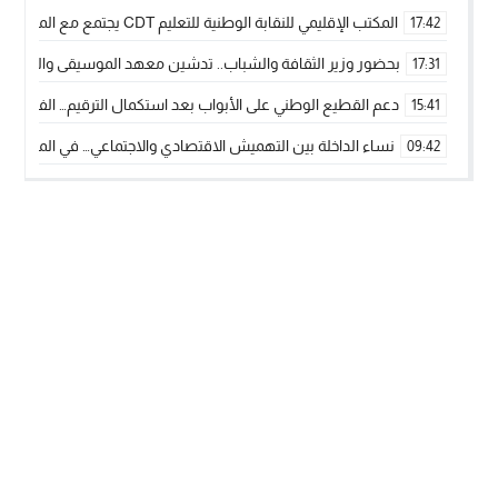
المكتب الإقليمي للنقابة الوطنية للتعليم CDT يجتمع مع المدير الإقليمي لمناقشة ملفات جوهرية لنساء ورجال التعليم
17:42
بحضور وزير الثقافة والشباب.. تدشين معهد الموسيقى والفنون الكوريغرافي
17:31
دعم القطيع الوطني على الأبواب بعد استكمال الترقيم… الفلاحة 
15:41
نساء الداخلة بين التهميش الاقتصادي والاجتماعي… في المؤسسات ا
09:42
طائرات “لارام” تغيّر مسارها نحو الداخلة بسبب الغبار الكثيف
11:28
“مجلس جهة الداخلة وادي الذهب يسلم سيارة إسعاف لدعم مهنيي
15:51
الخطاط ينجا يعطي شارة الانطلاقة… وآسفي تحصد جائزة دوري الكر
22:08
أخنوش يحدد أربع أولويات لمشروع قانون المالية 2026 لمرحلة جديدة من النمو والعدالة الاجتماعية
20:25
اجتماع أمني رفيع المستوى: استراتيجية استباقية لتعزيز أمن المملك
14:43
في ذكرى عيد العرش.. الخطاط ينجا يُشيد بالإشعاع التنموي للأقالي
20:20
🥋🔥 بطل من الداخلة يتوج بلقب عالمي في الصين ويكتب فصلاً جديد
09:19
جريدة الساحل بريس
© 2026 جميع الحقوق محفوظة.