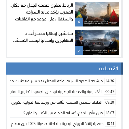
الرباط تطوي صفحة الجدل مع دكار..
المغرب يؤكد متانة الشراكة
والسنغال على موعد مع اتفاقيات
4
جديدة
سانشيز: إيطاليا تتصدر أعداد
المهاجرين وإسبانيا ليست الاستثناء
5
24 ساعة
مرشحة للهجرة السرية تواجه القضاء بعد نشر معطيات مضللة
14:36
الأكاديمية والعصبة الجهوية توحدان الجهود لتطوير الممارسة الك
00:47
الداخلة تحتضن النسخة الثالثة من ورشاتها الدولية: تكوين متخصص 
09:20
حين يتأخر الدعم: كسابة الداخلة بين الأمل والقلق ؟
16:07
جمعية إنقاذ الأرواح البحرية بالداخلة: حصيلة 2025 بين مهام الإنقاذ ومشروع “دار البحار”
18:13