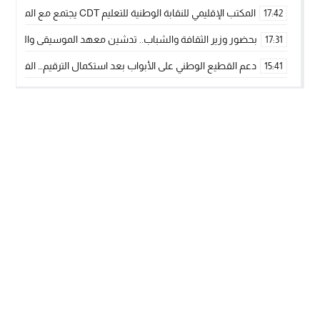
المكتب الإقليمي للنقابة الوطنية للتعليم CDT يجتمع مع المدير الإقليمي لمناقشة ملفات جوهرية لنساء ورجال التعليم
17:42
بحضور وزير الثقافة والشباب.. تدشين معهد الموسيقى والفنون الكوريغرافي
17:31
دعم القطيع الوطني على الأبواب بعد استكمال الترقيم… الفلاحة 
15:41
نساء الداخلة بين التهميش الاقتصادي والاجتماعي… في المؤسسات ا
09:42
طائرات “لارام” تغيّر مسارها نحو الداخلة بسبب الغبار الكثيف
11:28
“مجلس جهة الداخلة وادي الذهب يسلم سيارة إسعاف لدعم مهنيي
15:51
الخطاط ينجا يعطي شارة الانطلاقة… وآسفي تحصد جائزة دوري الكر
22:08
أخنوش يحدد أربع أولويات لمشروع قانون المالية 2026 لمرحلة جديدة من النمو والعدالة الاجتماعية
20:25
اجتماع أمني رفيع المستوى: استراتيجية استباقية لتعزيز أمن المملك
14:43
في ذكرى عيد العرش.. الخطاط ينجا يُشيد بالإشعاع التنموي للأقالي
20:20
جريدة الساحل بريس
© 2026 جميع الحقوق محفوظة.
تصميم
مجلة الووردبريس