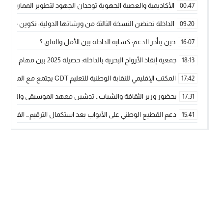
الأكاديمية والعصبة الجهوية توحدان الجهود لتطوير الممارسة الك
00:47
الداخلة تحتضن النسخة الثالثة من ورشاتها الدولية: تكوين متخصص 
09:20
حين يتأخر الدعم: كسابة الداخلة بين الأمل والقلق ؟
16:07
جمعية إنقاذ الأرواح البحرية بالداخلة: حصيلة 2025 بين مهام الإنقاذ ومشروع “دار البحار”
18:13
المكتب الإقليمي للنقابة الوطنية للتعليم CDT يجتمع مع المدير الإقليمي لمناقشة ملفات جوهرية لنساء ورجال التعليم
17:42
بحضور وزير الثقافة والشباب.. تدشين معهد الموسيقى والفنون الكوريغرافي
17:31
دعم القطيع الوطني على الأبواب بعد استكمال الترقيم… الفلاحة 
15:41
نساء الداخلة بين التهميش الاقتصادي والاجتماعي… في المؤسسات ا
09:42
طائرات “لارام” تغيّر مسارها نحو الداخلة بسبب الغبار الكثيف
11:28
“مجلس جهة الداخلة وادي الذهب يسلم سيارة إسعاف لدعم مهنيي
15:51
الخطاط ينجا يعطي شارة الانطلاقة… وآسفي تحصد جائزة دوري الكر
22:08
أخنوش يحدد أربع أولويات لمشروع قانون المالية 2026 لمرحلة جديدة من النمو والعدالة الاجتماعية
20:25