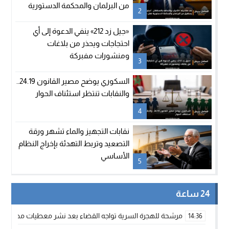
من البرلمان والمحكمة الدستورية
2
تعلن شغور مقعده
«جيل زد 212» ينفي الدعوة إلى أي
احتجاجات ويحذر من بلاغات
ومنشورات مفبركة
3
السكوري يوضح مصير القانون 24.19..
والنقابات تنتظر استئناف الحوار
4
نقابات التجهيز والماء تشهر ورقة
التصعيد وتربط التهدئة بإخراج النظام
الأساسي
5
24 ساعة
مرشحة للهجرة السرية تواجه القضاء بعد نشر معطيات مضللة
14:36