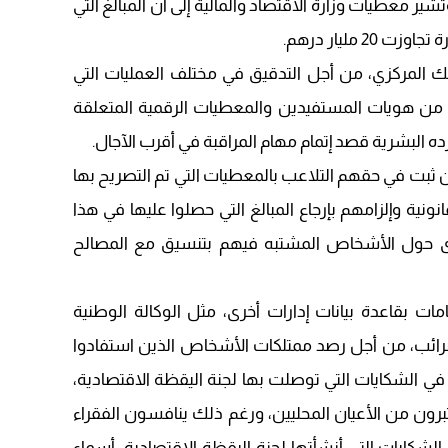
يد 19” مبالغ هامة. وتشير معطيات وزارة الاقتصاد والمالية إلى أن المبالغ التي
09:19
 مليار درهم.
بنك المركزي، من أجل التدقيق في مختلف العمليات التي
ق من هويات المستفيدين والمعطيات الرقمية المتعلقة
ه البشرية قصد إتمام مهام المراقبة في أقرب الآجال.
بت في حقهم التلاعب بالمعطيات التي تم التصريح بها
ونية وإلزامهم بإرجاع المبالغ التي حصلوا عليها في هذا
تتحرى حول الأشخاص المشتبه فيهم بتنسيق مع المصالح
ات بقاعدة بيانات إدارات أخرى، مثل الوكالة الوطنية
لضرائب، من أجل رصد ممتلكات الأشخاص الذين استفادوا
 الشكايات التي توصلت بها لجنة اليقظة الاقتصادية،
رون من الأعيان المحليين، ورغم ذلك ينافسون الفقراء
شكايات التي أنشأتها لجنة اليقظة الاقتصادية، أسماء