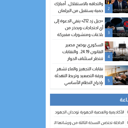
والتحاقه بالاستقلال.. أمبارك
2
حمية يستقيل من البرلمان
والمحكمة الدستورية تعلن
«جيل زد 212» ينفي الدعوة إلى
شغور مقعده
أي احتجاجات ويحذر من
3
بلاغات ومنشورات مفبركة
السكوري يوضح مصير
القانون 24.19.. والنقابات
4
تنتظر استئناف الحوار
نقابات التجهيز والماء تشهر
ورقة التصعيد وتربط التهدئة
5
بإخراج النظام الأساسي
الأكاديمية والعصبة الجهوية توحدان الجهود لتطوير الممارسة الكروية بجهة الد
الداخلة تحتضن النسخة الثالثة من ورشاتها الدولية: تكوين متخصص في التراث الأر