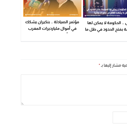
مؤتمر الصيادلة .. بنكيران يشكك
 .. الحكومة لا يمكن لها
في أموال مليارديرات المغرب
ة بفتح الحدود في ظل ما
معتبرا أن جزءا منها مسروق من
لعالم من تطورات وبائية
أموال الدولة
مية مشار إليها بـ
*