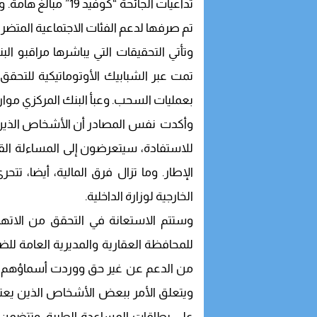
تداعيات الجائحة “كوف
تم صرفها لدعم الفئات الاجتماعية المتضررة تجاوزت 20
وتأتي التحقيقات التي يباشرها مراقبو ال
تمت عبر الشبابيك الأوتوماتيكية للتحق
بعمليات السحب. وعبأ البنك المركزي موارد
وأكدت نفس المصادر أن الأشخاص الذين ث
للاستفادة، سيتعرضون إلى المساءلة القان
الإطار. وما تزال فرق المالية، أيضا، 
الخارجية لوزارة الداخلية.
وستتم الاستعانة في التحقق من الاتهام
للمحافظة العقارية والمديرية العامة ل
من الدعم عن غير حق ووردت أسماؤهم في
ويتعلق الأمر ببعض الأشخاص الذين يعتب
على بطاقات المساعدة الطبية. وتتضمن ال