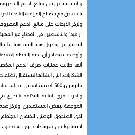
والمستفيدين من مبالغ الدعم المصروفة عبر
بالتنسيق مع مصالح المراقبة التابعة للخزين
وتركز الأبحاث على مبالغ الدعم المصروفة
“راميد” والناشطين في القطاع غير المهي
للتحقق من وصول هذه المساهمات المالية
وأوضحت مصادر أن لجنة اليقظة الاقتصاد
أنها طالت عمليات صرف الدعم المخصص
الشكايات، التي أنشأتها لاستقبال تظلم
مليونين و500 ألف شكاية من مختلف مناطق المغرب.
وبادرت فرق المالية المكلفة بالتحري ف
الموجهة لبعض المستفيدين، وتركز هذه ا
لدى الصندوق الوطني للضمان الاجتماعي،
استفادوا من تعويضات دون وجه حق، م