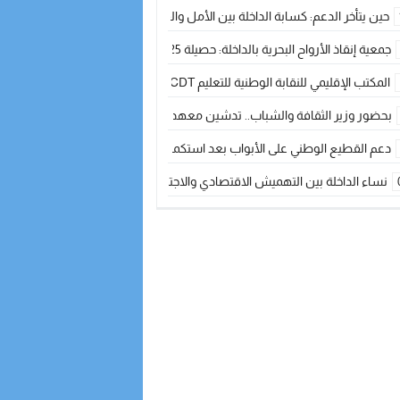
حين يتأخر الدعم: كسابة الداخلة بين الأمل والقلق ؟
جمعية إنقاذ الأرواح البحرية بالداخلة: حصيلة 2025 بين مهام الإنقاذ ومشروع “دار البحار”
المكتب الإقليمي للنقابة الوطنية للتعليم CDT يجتمع مع المدير الإقليمي لمناقشة ملفات جوهرية لنساء ورجال التعليم
بحضور وزير الثقافة والشباب.. تدشين معهد الموسيقى والفنون الكوريغرافية بالداخلة بغلا
دعم القطيع الوطني على الأبواب بعد استكمال الترقيم… الفلاحة المغربية نحو 
نساء الداخلة بين التهميش الاقتصادي والاجتماعي… في المؤسسات الإنتاجية البح
طائرات “لارام” تغيّر مسارها نحو الداخلة بسبب الغبار الكثيف
“مجلس جهة الداخلة وادي الذهب يسلم سيارة إسعاف لدعم مهنيي الصيد التقل
الخطاط ينجا يعطي شارة الانطلاقة… وآسفي تحصد جائزة دوري الكرة الحديدية با
أخنوش يحدد أربع أولويات لمشروع قانون المالية 2026 لمرحلة جديدة من النمو والعدالة الاجتماعية
اجتماع أمني رفيع المستوى: استراتيجية استباقية لتعزيز أمن المملكة
في ذكرى عيد العرش.. الخطاط ينجا يُشيد بالإشعاع التنموي للأقاليم الجنوبية بف