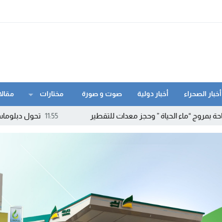
أخبار الصحراء
أخبار دولية
صوت و صورة
مختارات
مقالا
اة ” وحجز معدات للتقطير
11:55
تحول دبلوماسي لافت.. كولومبيا ت